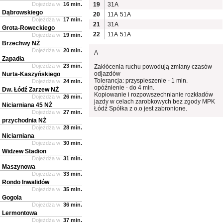
Dojeżdża w:
16 min.
19
31A
Dąbrowskiego
20
11A
51A
Dojeżdża w:
17 min.
21
31A
Grota-Roweckiego
22
11A
51A
Dojeżdża w:
19 min.
Brzechwy NŻ
Dojeżdża w:
20 min.
A
Zapadła
Dojeżdża w:
23 min.
Zakłócenia ruchu powodują zmiany czasów
odjazdów
Nurta-Kaszyńskiego
Tolerancja: przyspieszenie - 1 min.
Dojeżdża w:
24 min.
opóźnienie - do 4 min.
Dw. Łódź Zarzew NŻ
Kopiowanie i rozpowszechnianie rozkładów
Dojeżdża w:
26 min.
jazdy w celach zarobkowych bez zgody MPK
Niciarniana 45 NŻ
Łódź Spółka z o.o jest zabronione.
Dojeżdża w:
27 min.
przychodnia NŻ
Dojeżdża w:
28 min.
Niciarniana
Dojeżdża w:
30 min.
Widzew Stadion
Dojeżdża w:
31 min.
Maszynowa
Dojeżdża w:
33 min.
Rondo Inwalidów
Dojeżdża w:
35 min.
Gogola
Dojeżdża w:
36 min.
Lermontowa
Dojeżdża w:
37 min.