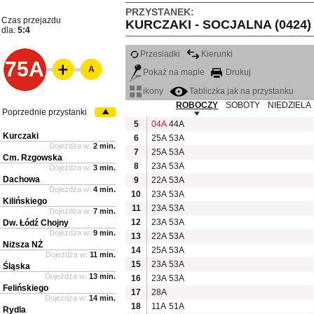
PRZYSTANEK:
Czas przejazdu
KURCZAKI - SOCJALNA (0424)
dla:
5:4
Przesiadki
Kierunki
75A
A
Pokaż na mapie
Drukuj
ikony
Tabliczka jak na przystanku
ROBOCZY
SOBOTY
NIEDZIELA
Poprzednie przystanki
5
04A
44A
Kurczaki
6
25A
53A
Dojeżdża w:
2 min.
7
25A
53A
Cm. Rzgowska
8
23A
53A
Dojeżdża w:
3 min.
Dachowa
9
22A
53A
Dojeżdża w:
4 min.
10
23A
53A
Kilińskiego
11
23A
53A
Dojeżdża w:
7 min.
12
23A
53A
Dw. Łódź Chojny
Dojeżdża w:
9 min.
13
22A
53A
Niższa NŻ
14
25A
53A
Dojeżdża w:
11 min.
15
23A
53A
Śląska
Dojeżdża w:
13 min.
16
23A
53A
Felińskiego
17
28A
Dojeżdża w:
14 min.
18
11A
51A
Rydla