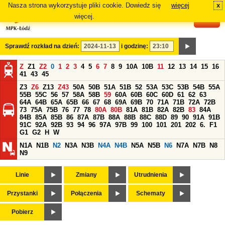
Nasza strona wykorzystuje pliki cookie. Dowiedz się
więcej
x
#
więcej.
Sprawdź rozkład na dzień:
i godzinę:
Z
Z1
Z2
0
1
2
3
4
5
6
7
8
9
10A
10B
11
12
13
14
15
16
41
43
45
Z3
Z6
Z13
Z43
50A
50B
51A
51B
52
53A
53C
53B
54B
55A
55B
55C
56
57
58A
58B
59
60A
60B
60C
60D
61
62
63
64A
64B
65A
65B
66
67
68
69A
69B
70
71A
71B
72A
72B
73
75A
75B
76
77
78
80A
80B
81A
81B
82A
82B
83
84A
84B
85A
85B
86
87A
87B
88A
88B
88C
88D
89
90
91A
91B
91C
92A
92B
93
94
96
97A
97B
99
100
101
201
202
6.
F1
G1
G2
H
W
N1A
N1B
N2
N3A
N3B
N4A
N4B
N5A
N5B
N6
N7A
N7B
N8
N9
Linie
Zmiany
Utrudnienia
Przystanki
Połączenia
Schematy
Pobierz