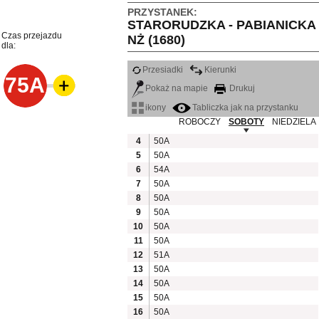
PRZYSTANEK:
STARORUDZKA - PABIANICKA
Czas przejazdu
NŻ (1680)
dla:
Przesiadki
Kierunki
75A
Pokaż na mapie
Drukuj
ikony
Tabliczka jak na przystanku
ROBOCZY
SOBOTY
NIEDZIELA
4
50A
5
50A
6
54A
7
50A
8
50A
9
50A
10
50A
11
50A
12
51A
13
50A
14
50A
15
50A
16
50A