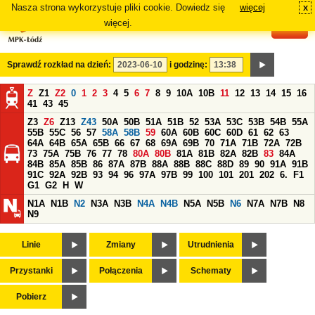
Nasza strona wykorzystuje pliki cookie. Dowiedz się
więcej
x
#
więcej.
Sprawdź rozkład na dzień:
i godzinę:
Z
Z1
Z2
0
1
2
3
4
5
6
7
8
9
10A
10B
11
12
13
14
15
16
41
43
45
Z3
Z6
Z13
Z43
50A
50B
51A
51B
52
53A
53C
53B
54B
55A
55B
55C
56
57
58A
58B
59
60A
60B
60C
60D
61
62
63
64A
64B
65A
65B
66
67
68
69A
69B
70
71A
71B
72A
72B
73
75A
75B
76
77
78
80A
80B
81A
81B
82A
82B
83
84A
84B
85A
85B
86
87A
87B
88A
88B
88C
88D
89
90
91A
91B
91C
92A
92B
93
94
96
97A
97B
99
100
101
201
202
6.
F1
G1
G2
H
W
N1A
N1B
N2
N3A
N3B
N4A
N4B
N5A
N5B
N6
N7A
N7B
N8
N9
Linie
Zmiany
Utrudnienia
Przystanki
Połączenia
Schematy
Pobierz