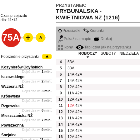
PRZYSTANEK:
TRYBUNALSKA -
Czas przejazdu
KWIETNIOWA NŻ (1216)
dla:
11:12
Przesiadki
Kierunki
75A
A
Pokaż na mapie
Drukuj
ikony
Tabliczka jak na przystanku
ROBOCZY
SOBOTY
NIEDZIELA
Poprzednie przystanki
4
53A
Kosynierów Gdyńskich
5
33A
Dojeżdża w:
1 min.
6
14A
42A
Łazowskiego
7
14A
42A
Dojeżdża w:
2 min.
Wczesna NŻ
8
12A
42A
Dojeżdża w:
3 min.
9
11A
42A
Królewska
10
12A
42A
Dojeżdża w:
4 min.
11
12A
42A
Rzgowska
Dojeżdża w:
6 min.
12
12A
42A
Mieszczańska NŻ
13
11A
42A
Dojeżdża w:
7 min.
14
14A
42A
Powszechna
Dojeżdża w:
9 min.
15
12A
42A
Socjalna
16
12A
42A
Dojeżdża w:
11 min.