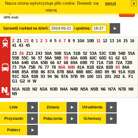
Nasza strona wykorzystuje pliki cookie. Dowiedz się
więcej
x
#
więcej.
Sprawdź rozkład na dzień:
i godzinę:
Z
Z1
Z2
0
1
2
3
4
5
6
7
8
9
10A
10B
11
12
13
14
15
16
41
43
45
Z3
Z6
Z13
Z43
50A
50B
51A
51B
52
53A
53C
53B
54B
55A
55B
55C
56
57
58A
58B
59
60A
60B
60C
60D
61
62
63
64A
64B
65A
65B
66
67
68
69A
69B
70
71A
71B
72A
72B
73
75A
75B
76
77
78
80A
80B
81A
81B
82A
82B
83
84A
84B
85A
85B
86
87A
87B
88A
88B
88C
88D
89
90
91A
91B
91C
92A
92B
93
94
96
97A
97B
99
100
101
201
202
6.
F1
G1
G2
H
W
N1A
N1B
N2
N3A
N3B
N4A
N4B
N5A
N5B
N6
N7A
N7B
N8
N9
Linie
Zmiany
Utrudnienia
Przystanki
Połączenia
Schematy
Pobierz