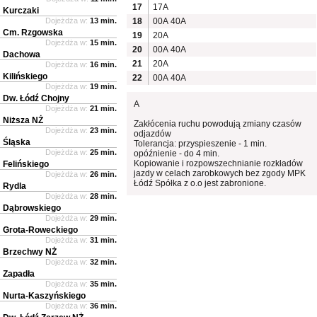
17
17A
Kurczaki
Dojeżdża w:
13 min.
18
00A
40A
Cm. Rzgowska
19
20A
Dojeżdża w:
15 min.
20
00A
40A
Dachowa
21
20A
Dojeżdża w:
16 min.
Kilińskiego
22
00A
40A
Dojeżdża w:
19 min.
Dw. Łódź Chojny
A
Dojeżdża w:
21 min.
Niższa NŻ
Zakłócenia ruchu powodują zmiany czasów
Dojeżdża w:
23 min.
odjazdów
Śląska
Tolerancja: przyspieszenie - 1 min.
Dojeżdża w:
25 min.
opóźnienie - do 4 min.
Kopiowanie i rozpowszechnianie rozkładów
Felińskiego
jazdy w celach zarobkowych bez zgody MPK
Dojeżdża w:
26 min.
Łódź Spółka z o.o jest zabronione.
Rydla
Dojeżdża w:
28 min.
Dąbrowskiego
Dojeżdża w:
29 min.
Grota-Roweckiego
Dojeżdża w:
31 min.
Brzechwy NŻ
Dojeżdża w:
32 min.
Zapadła
Dojeżdża w:
35 min.
Nurta-Kaszyńskiego
Dojeżdża w:
36 min.