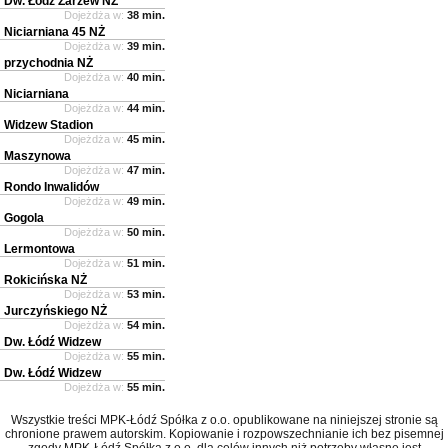
Dw. Łódź Zarzew NŻ
Dojeżdża w:
38 min.
Niciarniana 45 NŻ
Dojeżdża w:
39 min.
przychodnia NŻ
Dojeżdża w:
40 min.
Niciarniana
Dojeżdża w:
44 min.
Widzew Stadion
Dojeżdża w:
45 min.
Maszynowa
Dojeżdża w:
47 min.
Rondo Inwalidów
Dojeżdża w:
49 min.
Gogola
Dojeżdża w:
50 min.
Lermontowa
Dojeżdża w:
51 min.
Rokicińska NŻ
Dojeżdża w:
53 min.
Jurczyńskiego NŻ
Dojeżdża w:
54 min.
Dw. Łódź Widzew
Dojeżdża w:
55 min.
Dw. Łódź Widzew
Dojeżdża w:
55 min.
Wszystkie treści MPK-Łódź Spółka z o.o. opublikowane na niniejszej stronie są
chronione prawem autorskim. Kopiowanie i rozpowszechnianie ich bez pisemnej
zgody MPK-Łódź Spółka z o.o. dla celów innych niż potrzeby własne jest