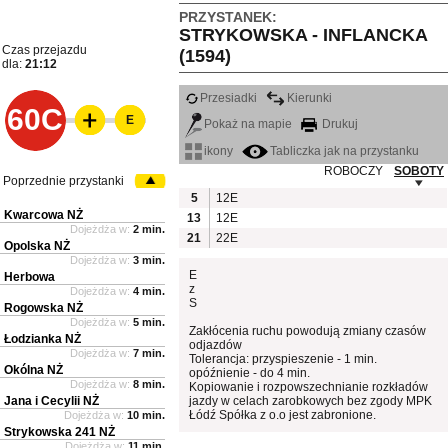
PRZYSTANEK:
STRYKOWSKA - INFLANCKA
Czas przejazdu
(1594)
dla:
21:12
Przesiadki
Kierunki
60C
E
Pokaż na mapie
Drukuj
ikony
Tabliczka jak na przystanku
ROBOCZY
SOBOTY
Poprzednie przystanki
5
12E
Kwarcowa NŻ
13
12E
Dojeżdża w:
2 min.
21
22E
Opolska NŻ
Dojeżdża w:
3 min.
E
Herbowa
z
Dojeżdża w:
4 min.
S
Rogowska NŻ
Dojeżdża w:
5 min.
Zakłócenia ruchu powodują zmiany czasów
Łodzianka NŻ
odjazdów
Dojeżdża w:
7 min.
Tolerancja: przyspieszenie - 1 min.
Okólna NŻ
opóźnienie - do 4 min.
Dojeżdża w:
8 min.
Kopiowanie i rozpowszechnianie rozkładów
Jana i Cecylii NŻ
jazdy w celach zarobkowych bez zgody MPK
Łódź Spółka z o.o jest zabronione.
Dojeżdża w:
10 min.
Strykowska 241 NŻ
Dojeżdża w:
11 min.