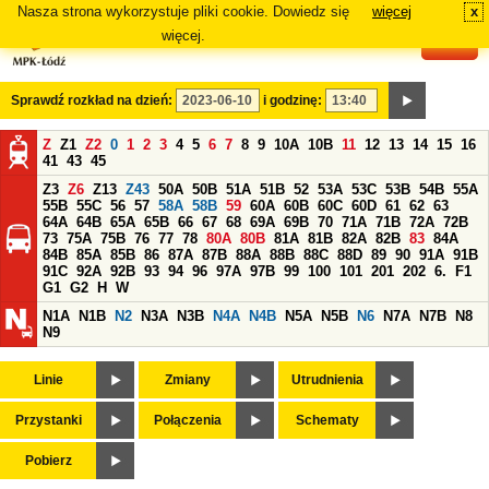
Nasza strona wykorzystuje pliki cookie. Dowiedz się
więcej
x
#
więcej.
Sprawdź rozkład na dzień:
i godzinę:
Z
Z1
Z2
0
1
2
3
4
5
6
7
8
9
10A
10B
11
12
13
14
15
16
41
43
45
Z3
Z6
Z13
Z43
50A
50B
51A
51B
52
53A
53C
53B
54B
55A
55B
55C
56
57
58A
58B
59
60A
60B
60C
60D
61
62
63
64A
64B
65A
65B
66
67
68
69A
69B
70
71A
71B
72A
72B
73
75A
75B
76
77
78
80A
80B
81A
81B
82A
82B
83
84A
84B
85A
85B
86
87A
87B
88A
88B
88C
88D
89
90
91A
91B
91C
92A
92B
93
94
96
97A
97B
99
100
101
201
202
6.
F1
G1
G2
H
W
N1A
N1B
N2
N3A
N3B
N4A
N4B
N5A
N5B
N6
N7A
N7B
N8
N9
Linie
Zmiany
Utrudnienia
Przystanki
Połączenia
Schematy
Pobierz