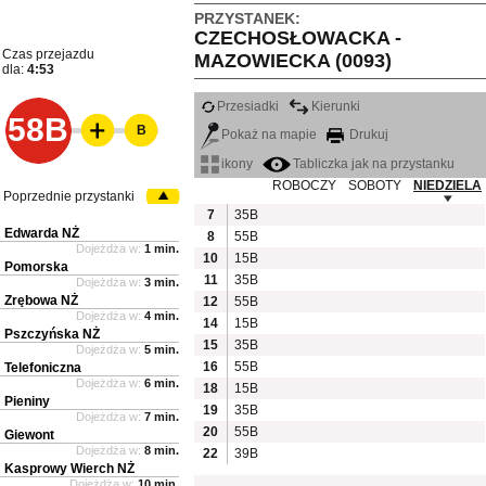
PRZYSTANEK:
CZECHOSŁOWACKA -
Czas przejazdu
MAZOWIECKA (0093)
dla:
4:53
Przesiadki
Kierunki
58B
B
Pokaż na mapie
Drukuj
ikony
Tabliczka jak na przystanku
ROBOCZY
SOBOTY
NIEDZIELA
Poprzednie przystanki
7
35B
Edwarda NŻ
8
55B
Dojeżdża w:
1 min.
10
15B
Pomorska
11
35B
Dojeżdża w:
3 min.
Zrębowa NŻ
12
55B
Dojeżdża w:
4 min.
14
15B
Pszczyńska NŻ
15
35B
Dojeżdża w:
5 min.
16
55B
Telefoniczna
Dojeżdża w:
6 min.
18
15B
Pieniny
19
35B
Dojeżdża w:
7 min.
20
55B
Giewont
Dojeżdża w:
8 min.
22
39B
Kasprowy Wierch NŻ
Dojeżdża w:
10 min.