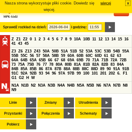
Nasza strona wykorzystuje pliki cookie. Dowiedz się
więcej
x
#
więcej.
Sprawdź rozkład na dzień:
i godzinę:
Z
Z1
Z2
0
1
2
3
4
5
6
7
8
9
10A
10B
11
12
13
14
15
16
41
43
45
Z3
Z6
Z13
Z43
50A
50B
51A
51B
52
53A
53C
53B
54B
55A
55B
55C
56
57
58A
58B
59
60A
60B
60C
60D
61
62
63
64A
64B
65A
65B
66
67
68
69A
69B
70
71A
71B
72A
72B
73
75A
75B
76
77
78
80A
80B
81A
81B
82A
82B
83
84A
84B
85A
85B
86
87A
87B
88A
88B
88C
88D
89
90
91A
91B
91C
92A
92B
93
94
96
97A
97B
99
100
101
201
202
6.
F1
G1
G2
H
W
N1A
N1B
N2
N3A
N3B
N4A
N4B
N5A
N5B
N6
N7A
N7B
N8
N9
Linie
Zmiany
Utrudnienia
Przystanki
Połączenia
Schematy
Pobierz