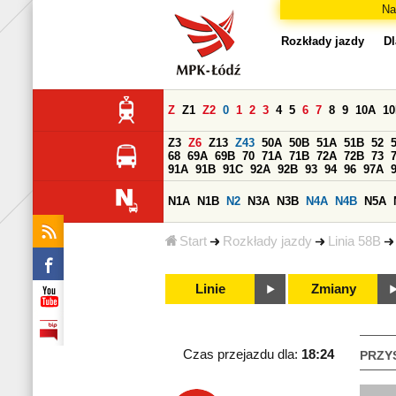
Na
Rozkłady jazdy
Dl
Z
Z1
Z2
0
1
2
3
4
5
6
7
8
9
10A
1
Z3
Z6
Z13
Z43
50A
50B
51A
51B
52
68
69A
69B
70
71A
71B
72A
72B
73
91A
91B
91C
92A
92B
93
94
96
97A
N1A
N1B
N2
N3A
N3B
N4A
N4B
N5A
Start
Rozkłady jazdy
Linia 58B
Linie
Zmiany
Czas przejazdu dla:
18:24
PRZY