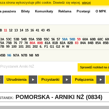
sza strona wykorzystuje pliki cookie. Dowiedz się więcej.
więcej
a pasażera
Bilety
Komunikaty
Reklama
Przetargi
O MPK
0B
11
12
13
14
15
16
41
43
45
53A
53C
53B
54B
55A
55B
55C
56
57
58A
58B
59
60A
60B
60C
60
75A
75B
76
77
78
80A
80B
81A
81B
82A
82B
83
84A
84B
85A
85B
97B
99
100
101
201
202
6.
F1
G1
G2
H
W
N5B
N6
N7A
N7B
N8
N9
Przystanek Arniki NŻ
Sprawdź rozkład na d
Utrudnienia
Przystanki
Połączenia
POMORSKA - ARNIKI NŻ (0834)
STANEK: