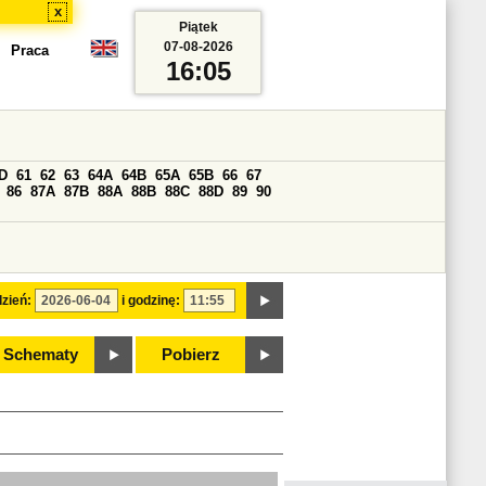
x
Piątek
07-08-2026
Praca
16:05
D
61
62
63
64A
64B
65A
65B
66
67
86
87A
87B
88A
88B
88C
88D
89
90
zień:
i godzinę:
Schematy
Pobierz