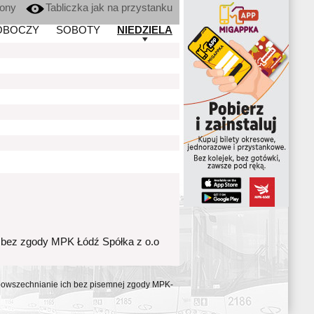
kony
Tabliczka jak na przystanku
OBOCZY
SOBOTY
NIEDZIELA
 bez zgody MPK Łódź Spółka z o.o
ozpowszechnianie ich bez pisemnej zgody MPK-