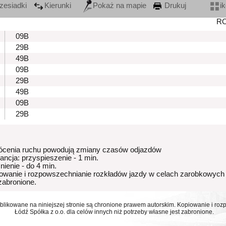
zesiadki
Kierunki
Pokaż na mapie
Drukuj
i
R
09B
29B
49B
09B
29B
49B
09B
29B
ócenia ruchu powodują zmiany czasów odjazdów
rancja: przyspieszenie - 1 min.
nienie - do 4 min.
owanie i rozpowszechnianie rozkładów jazdy w celach zarobkowych
 zabronione.
ublikowane na niniejszej stronie są chronione prawem autorskim. Kopiowanie i r
Łódź Spółka z o.o. dla celów innych niż potrzeby własne jest zabronione.