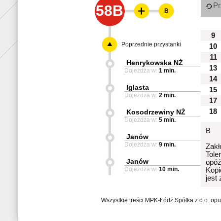
Pr
58B
B
9
Poprzednie przystanki
10
11
Henrykowska NŻ
13
Dojeżdża w:
1 min.
14
Iglasta
15
Dojeżdża w:
2 min.
17
18
Kosodrzewiny NŻ
Dojeżdża w:
5 min.
B
Janów
Dojeżdża w:
9 min.
Zakł
Tole
Janów
opóź
Dojeżdża w:
10 min.
Kopi
jest
Wszystkie treści MPK-Łódź Spółka z o.o. op