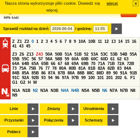
Nasza strona wykorzystuje pliki cookie. Dowiedz się
więcej
x
#
więcej.
Sprawdź rozkład na dzień:
i godzinę:
Z
Z1
Z2
0
1
2
3
4
5
6
7
8
9
10A
10B
11
12
13
14
15
16
41
43
45
Z3
Z6
Z13
Z43
50A
50B
51A
51B
52
53A
53C
53B
54B
55A
55B
55C
56
57
58A
58B
59
60A
60B
60C
60D
61
62
63
64A
64B
65A
65B
66
67
68
69A
69B
70
71A
71B
72A
72B
73
75A
75B
76
77
78
80A
80B
81A
81B
82A
82B
83
84A
84B
85A
85B
86
87A
87B
88A
88B
88C
88D
89
90
91A
91B
91C
92A
92B
93
94
96
97A
97B
99
100
101
201
202
6.
F1
G1
G2
H
W
N1A
N1B
N2
N3A
N3B
N4A
N4B
N5A
N5B
N6
N7A
N7B
N8
N9
Linie
Zmiany
Utrudnienia
Przystanki
Połączenia
Schematy
Pobierz