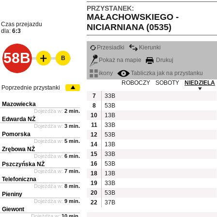
PRZYSTANEK:
MAŁACHOWSKIEGO -
Czas przejazdu
NICIARNIANA (0535)
dla:
6:3
Przesiadki
Kierunki
58B
B
Pokaż na mapie
Drukuj
ikony
Tabliczka jak na przystanku
ROBOCZY
SOBOTY
NIEDZIELA
Poprzednie przystanki
7
33B
Mazowiecka
8
53B
Dojeżdża w:
2 min.
10
13B
Edwarda NŻ
11
33B
Dojeżdża w:
3 min.
Pomorska
12
53B
Dojeżdża w:
5 min.
14
13B
Zrębowa NŻ
15
33B
Dojeżdża w:
6 min.
16
53B
Pszczyńska NŻ
Dojeżdża w:
7 min.
18
13B
Telefoniczna
19
33B
Dojeżdża w:
8 min.
20
53B
Pieniny
Dojeżdża w:
9 min.
22
37B
Giewont
Dojeżdża w:
10 min.