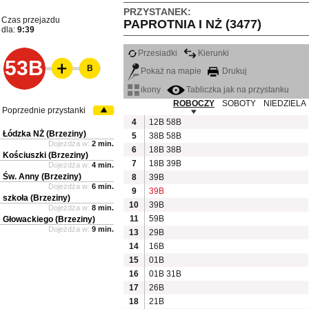
PRZYSTANEK:
Czas przejazdu
PAPROTNIA I NŻ (3477)
dla:
9:39
Przesiadki
Kierunki
53B
B
Pokaż na mapie
Drukuj
ikony
Tabliczka jak na przystanku
ROBOCZY
SOBOTY
NIEDZIELA
Poprzednie przystanki
4
12B
58B
Łódzka NŻ (Brzeziny)
5
38B
58B
Dojeżdża w:
2 min.
6
18B
38B
Kościuszki (Brzeziny)
7
18B
39B
Dojeżdża w:
4 min.
Św. Anny (Brzeziny)
8
39B
Dojeżdża w:
6 min.
9
39B
szkoła (Brzeziny)
10
39B
Dojeżdża w:
8 min.
11
59B
Głowackiego (Brzeziny)
Dojeżdża w:
9 min.
13
29B
14
16B
15
01B
16
01B
31B
17
26B
18
21B