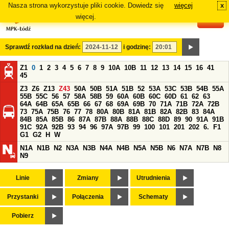
Nasza strona wykorzystuje pliki cookie. Dowiedz się
więcej
x
#
więcej.
Sprawdź rozkład na dzień:
i godzinę:
Z1
0
1
2
3
4
5
6
7
8
9
10A
10B
11
12
13
14
15
16
41
45
Z3
Z6
Z13
Z43
50A
50B
51A
51B
52
53A
53C
53B
54B
55A
55B
55C
56
57
58A
58B
59
60A
60B
60C
60D
61
62
63
64A
64B
65A
65B
66
67
68
69A
69B
70
71A
71B
72A
72B
73
75A
75B
76
77
78
80A
80B
81A
81B
82A
82B
83
84A
84B
85A
85B
86
87A
87B
88A
88B
88C
88D
89
90
91A
91B
91C
92A
92B
93
94
96
97A
97B
99
100
101
201
202
6.
F1
G1
G2
H
W
N1A
N1B
N2
N3A
N3B
N4A
N4B
N5A
N5B
N6
N7A
N7B
N8
N9
Linie
Zmiany
Utrudnienia
Przystanki
Połączenia
Schematy
Pobierz