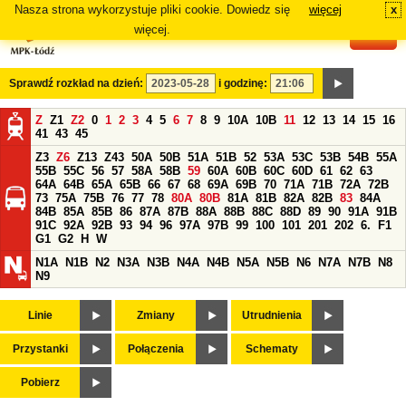
Nasza strona wykorzystuje pliki cookie. Dowiedz się
więcej
x
#
więcej.
Sprawdź rozkład na dzień:
i godzinę:
Z
Z1
Z2
0
1
2
3
4
5
6
7
8
9
10A
10B
11
12
13
14
15
16
41
43
45
Z3
Z6
Z13
Z43
50A
50B
51A
51B
52
53A
53C
53B
54B
55A
55B
55C
56
57
58A
58B
59
60A
60B
60C
60D
61
62
63
64A
64B
65A
65B
66
67
68
69A
69B
70
71A
71B
72A
72B
73
75A
75B
76
77
78
80A
80B
81A
81B
82A
82B
83
84A
84B
85A
85B
86
87A
87B
88A
88B
88C
88D
89
90
91A
91B
91C
92A
92B
93
94
96
97A
97B
99
100
101
201
202
6.
F1
G1
G2
H
W
N1A
N1B
N2
N3A
N3B
N4A
N4B
N5A
N5B
N6
N7A
N7B
N8
N9
Linie
Zmiany
Utrudnienia
Przystanki
Połączenia
Schematy
Pobierz