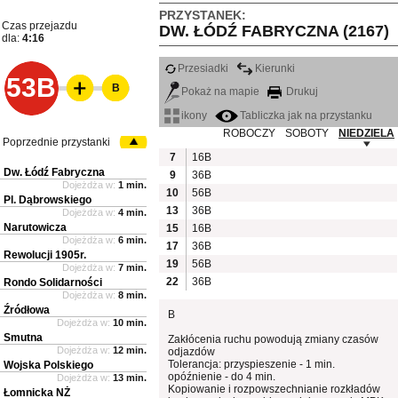
PRZYSTANEK:
Czas przejazdu
DW. ŁÓDŹ FABRYCZNA (2167)
dla:
4:16
Przesiadki
Kierunki
53B
B
Pokaż na mapie
Drukuj
ikony
Tabliczka jak na przystanku
ROBOCZY
SOBOTY
NIEDZIELA
Poprzednie przystanki
7
16B
Dw. Łódź Fabryczna
9
36B
Dojeżdża w:
1 min.
10
56B
Pl. Dąbrowskiego
13
36B
Dojeżdża w:
4 min.
Narutowicza
15
16B
Dojeżdża w:
6 min.
17
36B
Rewolucji 1905r.
19
56B
Dojeżdża w:
7 min.
22
36B
Rondo Solidarności
Dojeżdża w:
8 min.
Źródłowa
B
Dojeżdża w:
10 min.
Smutna
Zakłócenia ruchu powodują zmiany czasów
Dojeżdża w:
12 min.
odjazdów
Tolerancja: przyspieszenie - 1 min.
Wojska Polskiego
opóźnienie - do 4 min.
Dojeżdża w:
13 min.
Kopiowanie i rozpowszechnianie rozkładów
Łomnicka NŻ