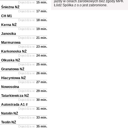
jazdy w celach zarobkowych bez zgody MPK
Dojeżdża w:
15 min.
Łódź Spółka z o.o jest zabronione.
Śnieżna NŻ
Dojeżdża w:
17 min.
CH M1
Dojeżdża w:
18 min.
Kerna NŻ
Dojeżdża w:
19 min.
Janosika
Dojeżdża w:
21 min.
Marmurowa
Dojeżdża w:
23 min.
Karkonoska NŻ
Dojeżdża w:
24 min.
Olkuska NŻ
Dojeżdża w:
25 min.
Granatowa NŻ
Dojeżdża w:
26 min.
Hiacyntowa NŻ
Dojeżdża w:
27 min.
Nowosolna
Dojeżdża w:
29 min.
Tatarkiewicza NŻ
Dojeżdża w:
30 min.
Autostrada A1 #
Dojeżdża w:
31 min.
Natolin NŻ
Dojeżdża w:
33 min.
Teolin NŻ
Dojeżdża w:
35 min.