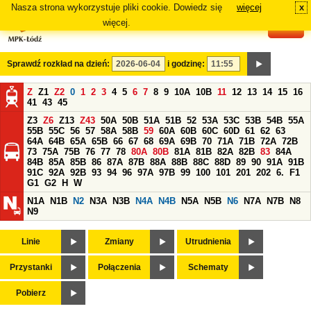
Nasza strona wykorzystuje pliki cookie. Dowiedz się
więcej
x
#
więcej.
Sprawdź rozkład na dzień:
i godzinę:
Z
Z1
Z2
0
1
2
3
4
5
6
7
8
9
10A
10B
11
12
13
14
15
16
41
43
45
Z3
Z6
Z13
Z43
50A
50B
51A
51B
52
53A
53C
53B
54B
55A
55B
55C
56
57
58A
58B
59
60A
60B
60C
60D
61
62
63
64A
64B
65A
65B
66
67
68
69A
69B
70
71A
71B
72A
72B
73
75A
75B
76
77
78
80A
80B
81A
81B
82A
82B
83
84A
84B
85A
85B
86
87A
87B
88A
88B
88C
88D
89
90
91A
91B
91C
92A
92B
93
94
96
97A
97B
99
100
101
201
202
6.
F1
G1
G2
H
W
N1A
N1B
N2
N3A
N3B
N4A
N4B
N5A
N5B
N6
N7A
N7B
N8
N9
Linie
Zmiany
Utrudnienia
Przystanki
Połączenia
Schematy
Pobierz