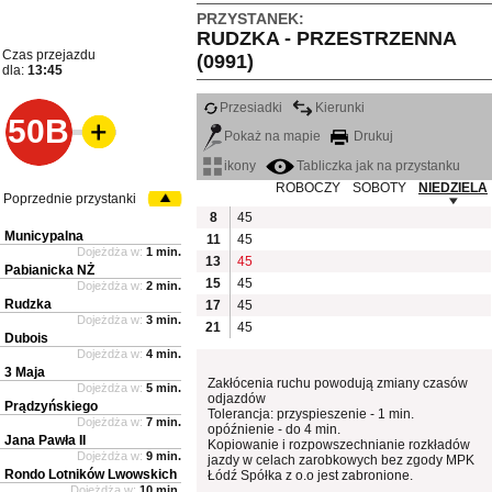
PRZYSTANEK:
RUDZKA - PRZESTRZENNA
Czas przejazdu
(0991)
dla:
13:45
Przesiadki
Kierunki
50B
Pokaż na mapie
Drukuj
ikony
Tabliczka jak na przystanku
ROBOCZY
SOBOTY
NIEDZIELA
Poprzednie przystanki
8
45
Municypalna
11
45
Dojeżdża w:
1 min.
13
45
Pabianicka NŻ
15
45
Dojeżdża w:
2 min.
Rudzka
17
45
Dojeżdża w:
3 min.
21
45
Dubois
Dojeżdża w:
4 min.
3 Maja
Zakłócenia ruchu powodują zmiany czasów
Dojeżdża w:
5 min.
odjazdów
Prądzyńskiego
Tolerancja: przyspieszenie - 1 min.
Dojeżdża w:
7 min.
opóźnienie - do 4 min.
Jana Pawła II
Kopiowanie i rozpowszechnianie rozkładów
Dojeżdża w:
9 min.
jazdy w celach zarobkowych bez zgody MPK
Rondo Lotników Lwowskich
Łódź Spółka z o.o jest zabronione.
Dojeżdża w:
10 min.