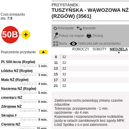
PRZYSTANEK:
TUSZYŃSKA - WĄWOZOWA NŻ
Czas przejazdu
(RZGÓW) (3561)
dla:
7:9
Przesiadki
Kierunki
50B
Pokaż na mapie
Drukuj
ikony
Tabliczka jak na przystanku
ROBOCZY
SOBOTY
NIEDZIELA
Poprzednie przystanki
8
32
Pl. 500-lecia (Rzgów)
11
32
Dojeżdża w:
1 min.
13
32
Łódzka NŻ (Rzgów)
15
32
Dojeżdża w:
3 min.
Mała NŻ (Rzgów)
17
32
Dojeżdża w:
4 min.
21
32
Nasienna NŻ (Rzgów)
Dojeżdża w:
5 min.
cmentarz NŻ
Zakłócenia ruchu powodują zmiany czasów
Dojeżdża w:
6 min.
odjazdów
Zdrojowa NŻ
Tolerancja: przyspieszenie - 1 min.
Dojeżdża w:
7 min.
opóźnienie - do 4 min.
Skrajna #
Kopiowanie i rozpowszechnianie rozkładów
Dojeżdża w:
9 min.
jazdy w celach zarobkowych bez zgody MPK
Cienista NŻ
Łódź Spółka z o.o jest zabronione.
Dojeżdża w:
10 min.