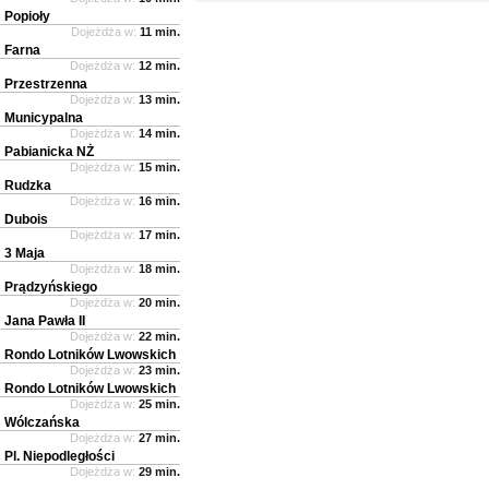
Popioły
Dojeżdża w:
11 min.
Farna
Dojeżdża w:
12 min.
Przestrzenna
Dojeżdża w:
13 min.
Municypalna
Dojeżdża w:
14 min.
Pabianicka NŻ
Dojeżdża w:
15 min.
Rudzka
Dojeżdża w:
16 min.
Dubois
Dojeżdża w:
17 min.
3 Maja
Dojeżdża w:
18 min.
Prądzyńskiego
Dojeżdża w:
20 min.
Jana Pawła II
Dojeżdża w:
22 min.
Rondo Lotników Lwowskich
Dojeżdża w:
23 min.
Rondo Lotników Lwowskich
Dojeżdża w:
25 min.
Wólczańska
Dojeżdża w:
27 min.
Pl. Niepodległości
Dojeżdża w:
29 min.