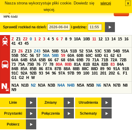
Nasza strona wykorzystuje pliki cookie. Dowiedz się
więcej
x
#
więcej.
Sprawdź rozkład na dzień:
i godzinę:
Z
Z1
Z2
0
1
2
3
4
5
6
7
8
9
10A
10B
11
12
13
14
15
16
41
43
45
Z3
Z6
Z13
Z43
50A
50B
51A
51B
52
53A
53C
53B
54B
55A
55B
55C
56
57
58A
58B
59
60A
60B
60C
60D
61
62
63
64A
64B
65A
65B
66
67
68
69A
69B
70
71A
71B
72A
72B
73
75A
75B
76
77
78
80A
80B
81A
81B
82A
82B
83
84A
84B
85A
85B
86
87A
87B
88A
88B
88C
88D
89
90
91A
91B
91C
92A
92B
93
94
96
97A
97B
99
100
101
201
202
6.
F1
G1
G2
H
W
N1A
N1B
N2
N3A
N3B
N4A
N4B
N5A
N5B
N6
N7A
N7B
N8
N9
Linie
Zmiany
Utrudnienia
Przystanki
Połączenia
Schematy
Pobierz