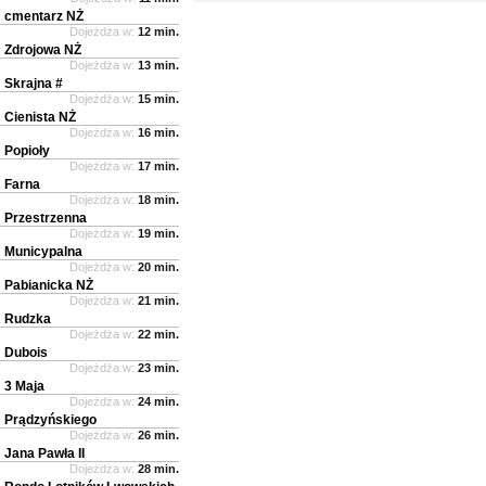
cmentarz NŻ
Dojeżdża w:
12 min.
Zdrojowa NŻ
Dojeżdża w:
13 min.
Skrajna #
Dojeżdża w:
15 min.
Cienista NŻ
Dojeżdża w:
16 min.
Popioły
Dojeżdża w:
17 min.
Farna
Dojeżdża w:
18 min.
Przestrzenna
Dojeżdża w:
19 min.
Municypalna
Dojeżdża w:
20 min.
Pabianicka NŻ
Dojeżdża w:
21 min.
Rudzka
Dojeżdża w:
22 min.
Dubois
Dojeżdża w:
23 min.
3 Maja
Dojeżdża w:
24 min.
Prądzyńskiego
Dojeżdża w:
26 min.
Jana Pawła II
Dojeżdża w:
28 min.