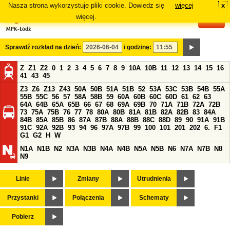
Nasza strona wykorzystuje pliki cookie. Dowiedz się
więcej
x
#
więcej.
Sprawdź rozkład na dzień:
i godzinę:
Z
Z1
Z2
0
1
2
3
4
5
6
7
8
9
10A
10B
11
12
13
14
15
16
41
43
45
Z3
Z6
Z13
Z43
50A
50B
51A
51B
52
53A
53C
53B
54B
55A
55B
55C
56
57
58A
58B
59
60A
60B
60C
60D
61
62
63
64A
64B
65A
65B
66
67
68
69A
69B
70
71A
71B
72A
72B
73
75A
75B
76
77
78
80A
80B
81A
81B
82A
82B
83
84A
84B
85A
85B
86
87A
87B
88A
88B
88C
88D
89
90
91A
91B
91C
92A
92B
93
94
96
97A
97B
99
100
101
201
202
6.
F1
G1
G2
H
W
N1A
N1B
N2
N3A
N3B
N4A
N4B
N5A
N5B
N6
N7A
N7B
N8
N9
Linie
Zmiany
Utrudnienia
Przystanki
Połączenia
Schematy
Pobierz