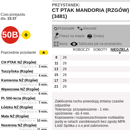
PRZYSTANEK:
CT PTAK MANDORIA (RZGÓW)
Czas przejazdu
(3481)
dla:
15:37
Przesiadki
Kierunki
50B
Pokaż na mapie
Drukuj
ikony
Tabliczka jak na przystanku
ROBOCZY
SOBOTY
NIEDZIELA
Poprzednie przystanki
8
26
CH PTAK NŻ (Rzgów)
11
26
Dojeżdża w:
3 min.
13
26
Tuszyńska (Rzgów)
15
26
Dojeżdża w:
4 min.
Kamienna NŻ (Rzgów)
17
26
Dojeżdża w:
5 min.
21
26
Wąwozowa NŻ (Rzgów)
Dojeżdża w:
6 min.
Pl. 500-lecia (Rzgów)
Zakłócenia ruchu powodują zmiany czasów
Dojeżdża w:
7 min.
odjazdów
Łódzka NŻ (Rzgów)
Tolerancja: przyspieszenie - 1 min.
Dojeżdża w:
9 min.
opóźnienie - do 4 min.
Mała NŻ (Rzgów)
Kopiowanie i rozpowszechnianie rozkładów
Dojeżdża w:
10 min.
jazdy w celach zarobkowych bez zgody MPK
Nasienna NŻ (Rzgów)
Łódź Spółka z o.o jest zabronione.
Dojeżdża w:
11 min.