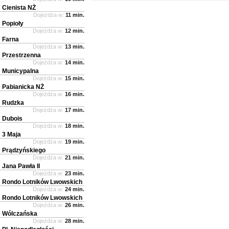
Cienista NŻ
Dojeżdża w:
11 min.
Popioły
Dojeżdża w:
12 min.
Farna
Dojeżdża w:
13 min.
Przestrzenna
Dojeżdża w:
14 min.
Municypalna
Dojeżdża w:
15 min.
Pabianicka NŻ
Dojeżdża w:
16 min.
Rudzka
Dojeżdża w:
17 min.
Dubois
Dojeżdża w:
18 min.
3 Maja
Dojeżdża w:
19 min.
Prądzyńskiego
Dojeżdża w:
21 min.
Jana Pawła II
Dojeżdża w:
23 min.
Rondo Lotników Lwowskich
Dojeżdża w:
24 min.
Rondo Lotników Lwowskich
Dojeżdża w:
26 min.
Wólczańska
Dojeżdża w:
28 min.