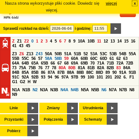
Nasza strona wykorzystuje pliki cookie. Dowiedz się
więcej
x
#
więcej.
Sprawdź rozkład na dzień:
i godzinę:
Z
Z1
Z2
0
1
2
3
4
5
6
7
8
9
10A
10B
11
12
13
14
15
16
41
43
45
Z3
Z6
Z13
Z43
50A
50B
51A
51B
52
53A
53C
53B
54B
55A
55B
55C
56
57
58A
58B
59
60A
60B
60C
60D
61
62
63
64A
64B
65A
65B
66
67
68
69A
69B
70
71A
71B
72A
72B
73
75A
75B
76
77
78
80A
80B
81A
81B
82A
82B
83
84A
84B
85A
85B
86
87A
87B
88A
88B
88C
88D
89
90
91A
91B
91C
92A
92B
93
94
96
97A
97B
99
100
101
201
202
6.
F1
G1
G2
H
W
N1A
N1B
N2
N3A
N3B
N4A
N4B
N5A
N5B
N6
N7A
N7B
N8
N9
Linie
Zmiany
Utrudnienia
Przystanki
Połączenia
Schematy
Pobierz