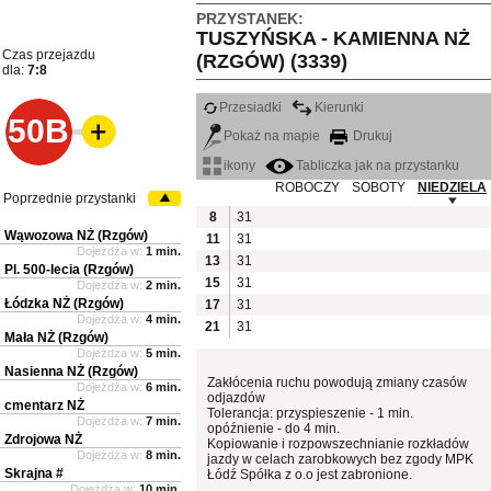
PRZYSTANEK:
TUSZYŃSKA - KAMIENNA NŻ
Czas przejazdu
(RZGÓW) (3339)
dla:
7:8
Przesiadki
Kierunki
50B
Pokaż na mapie
Drukuj
ikony
Tabliczka jak na przystanku
ROBOCZY
SOBOTY
NIEDZIELA
Poprzednie przystanki
8
31
Wąwozowa NŻ (Rzgów)
11
31
Dojeżdża w:
1 min.
13
31
Pl. 500-lecia (Rzgów)
15
31
Dojeżdża w:
2 min.
Łódzka NŻ (Rzgów)
17
31
Dojeżdża w:
4 min.
21
31
Mała NŻ (Rzgów)
Dojeżdża w:
5 min.
Nasienna NŻ (Rzgów)
Zakłócenia ruchu powodują zmiany czasów
Dojeżdża w:
6 min.
odjazdów
cmentarz NŻ
Tolerancja: przyspieszenie - 1 min.
Dojeżdża w:
7 min.
opóźnienie - do 4 min.
Zdrojowa NŻ
Kopiowanie i rozpowszechnianie rozkładów
Dojeżdża w:
8 min.
jazdy w celach zarobkowych bez zgody MPK
Skrajna #
Łódź Spółka z o.o jest zabronione.
Dojeżdża w:
10 min.