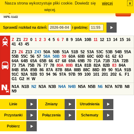
Nasza strona wykorzystuje pliki cookie. Dowiedz się
więcej
x
#
więcej.
Sprawdź rozkład na dzień:
i godzinę:
Z
Z1
Z2
0
1
2
3
4
5
6
7
8
9
10A
10B
11
12
13
14
15
16
41
43
45
Z3
Z6
Z13
Z43
50A
50B
51A
51B
52
53A
53C
53B
54B
55A
55B
55C
56
57
58A
58B
59
60A
60B
60C
60D
61
62
63
64A
64B
65A
65B
66
67
68
69A
69B
70
71A
71B
72A
72B
73
75A
75B
76
77
78
80A
80B
81A
81B
82A
82B
83
84A
84B
85A
85B
86
87A
87B
88A
88B
88C
88D
89
90
91A
91B
91C
92A
92B
93
94
96
97A
97B
99
100
101
201
202
6.
F1
G1
G2
H
W
N1A
N1B
N2
N3A
N3B
N4A
N4B
N5A
N5B
N6
N7A
N7B
N8
N9
Linie
Zmiany
Utrudnienia
Przystanki
Połączenia
Schematy
Pobierz