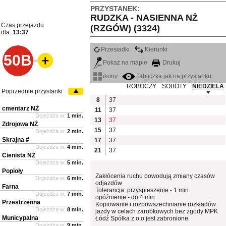
PRZYSTANEK:
RUDZKA - NASIENNA NŻ
Czas przejazdu
(RZGÓW) (3324)
dla:
13:37
Przesiadki
Kierunki
50B
Pokaż na mapie
Drukuj
ikony
Tabliczka jak na przystanku
ROBOCZY
SOBOTY
NIEDZIELA
Poprzednie przystanki
8
37
cmentarz NŻ
11
37
Dojeżdża w:
1 min.
13
37
Zdrojowa NŻ
15
37
Dojeżdża w:
2 min.
Skrajna #
17
37
Dojeżdża w:
4 min.
21
37
Cienista NŻ
Dojeżdża w:
5 min.
Popioły
Zakłócenia ruchu powodują zmiany czasów
Dojeżdża w:
6 min.
odjazdów
Farna
Tolerancja: przyspieszenie - 1 min.
Dojeżdża w:
7 min.
opóźnienie - do 4 min.
Przestrzenna
Kopiowanie i rozpowszechnianie rozkładów
Dojeżdża w:
8 min.
jazdy w celach zarobkowych bez zgody MPK
Municypalna
Łódź Spółka z o.o jest zabronione.
Dojeżdża w:
9 min.