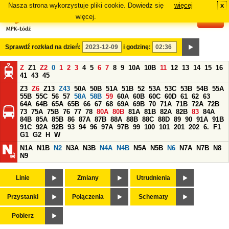
Nasza strona wykorzystuje pliki cookie. Dowiedz się
więcej
x
#
więcej.
Sprawdź rozkład na dzień:
i godzinę:
Z
Z1
Z2
0
1
2
3
4
5
6
7
8
9
10A
10B
11
12
13
14
15
16
41
43
45
Z3
Z6
Z13
Z43
50A
50B
51A
51B
52
53A
53C
53B
54B
55A
55B
55C
56
57
58A
58B
59
60A
60B
60C
60D
61
62
63
64A
64B
65A
65B
66
67
68
69A
69B
70
71A
71B
72A
72B
73
75A
75B
76
77
78
80A
80B
81A
81B
82A
82B
83
84A
84B
85A
85B
86
87A
87B
88A
88B
88C
88D
89
90
91A
91B
91C
92A
92B
93
94
96
97A
97B
99
100
101
201
202
6.
F1
G1
G2
H
W
N1A
N1B
N2
N3A
N3B
N4A
N4B
N5A
N5B
N6
N7A
N7B
N8
N9
Linie
Zmiany
Utrudnienia
Przystanki
Połączenia
Schematy
Pobierz