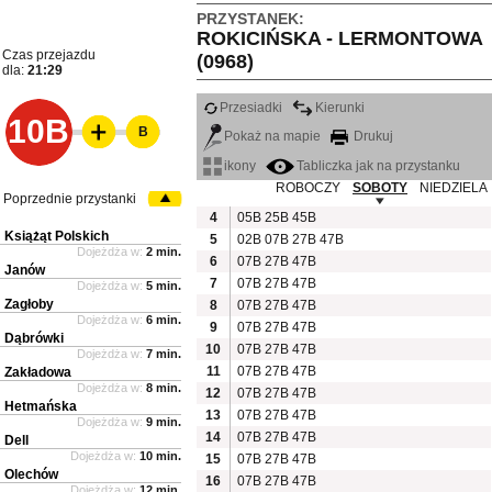
PRZYSTANEK:
ROKICIŃSKA - LERMONTOWA
Czas przejazdu
(0968)
dla:
21:29
Przesiadki
Kierunki
10B
B
Pokaż na mapie
Drukuj
ikony
Tabliczka jak na przystanku
ROBOCZY
SOBOTY
NIEDZIELA
Poprzednie przystanki
4
05B
25B
45B
Książąt Polskich
5
02B
07B
27B
47B
Dojeżdża w:
2 min.
6
07B
27B
47B
Janów
7
07B
27B
47B
Dojeżdża w:
5 min.
Zagłoby
8
07B
27B
47B
Dojeżdża w:
6 min.
9
07B
27B
47B
Dąbrówki
10
07B
27B
47B
Dojeżdża w:
7 min.
11
07B
27B
47B
Zakładowa
Dojeżdża w:
8 min.
12
07B
27B
47B
Hetmańska
13
07B
27B
47B
Dojeżdża w:
9 min.
14
07B
27B
47B
Dell
Dojeżdża w:
10 min.
15
07B
27B
47B
Olechów
16
07B
27B
47B
Dojeżdża w:
12 min.