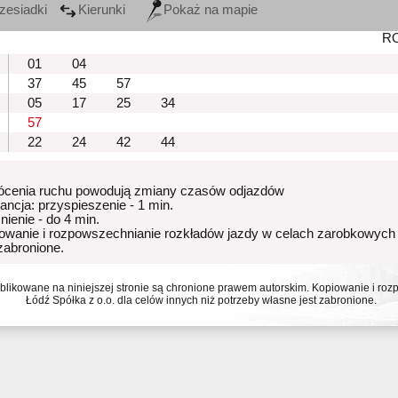
zesiadki
Kierunki
Pokaż na mapie
R
01
04
37
45
57
05
17
25
34
57
22
24
42
44
ócenia ruchu powodują zmiany czasów odjazdów
rancja: przyspieszenie - 1 min.
nienie - do 4 min.
owanie i rozpowszechnianie rozkładów jazdy w celach zarobkowych
 zabronione.
ublikowane na niniejszej stronie są chronione prawem autorskim. Kopiowanie i r
Łódź Spółka z o.o. dla celów innych niż potrzeby własne jest zabronione.