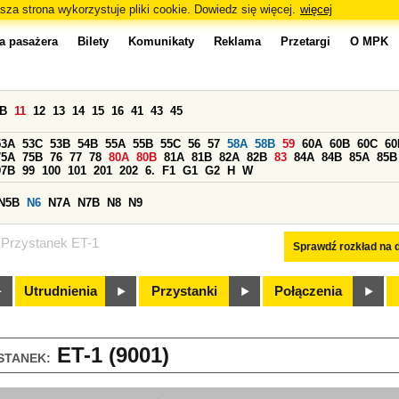
sza strona wykorzystuje pliki cookie. Dowiedz się więcej.
więcej
a pasażera
Bilety
Komunikaty
Reklama
Przetargi
O MPK
0B
11
12
13
14
15
16
41
43
45
53A
53C
53B
54B
55A
55B
55C
56
57
58A
58B
59
60A
60B
60C
60
75A
75B
76
77
78
80A
80B
81A
81B
82A
82B
83
84A
84B
85A
85B
97B
99
100
101
201
202
6.
F1
G1
G2
H
W
N5B
N6
N7A
N7B
N8
N9
Przystanek ET-1
Sprawdź rozkład na d
Utrudnienia
Przystanki
Połączenia
ET-1 (9001)
STANEK: