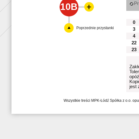
Pr
10B
0
Poprzednie przystanki
3
4
22
23
Zakł
Tole
opóź
Kopi
jest
Wszystkie treści MPK-Łódź Spółka z o.o. op