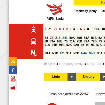
Na
Rozkłady jazdy
Dl
Z
Z1
Z2
0
1
2
3
4
5
6
7
8
9
10A
1
Z3
Z6
Z13
Z43
50A
50B
51A
51B
52
68
69A
69B
70
71A
71B
72A
72B
73
91A
91B
91C
92A
92B
93
94
96
97A
N1A
N1B
N2
N3A
N3B
N4A
N4B
N5A
Start
Rozkłady jazdy
Linia 10B
Linie
Zmiany
Czas przejazdu dla:
22:57
PRZY