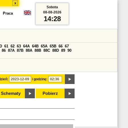
x
Sobota
08-08-2026
Praca
14:28
D
61
62
63
64A
64B
65A
65B
66
67
86
87A
87B
88A
88B
88C
88D
89
90
zień:
i godzinę:
Schematy
Pobierz