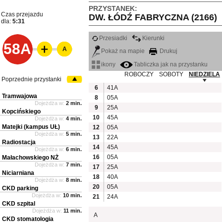
PRZYSTANEK:
Czas przejazdu
DW. ŁÓDŹ FABRYCZNA (2166)
dla:
5:31
Przesiadki
Kierunki
58A
A
Pokaż na mapie
Drukuj
ikony
Tabliczka jak na przystanku
ROBOCZY
SOBOTY
NIEDZIELA
Poprzednie przystanki
6
41A
Tramwajowa
8
05A
Dojeżdża w:
2 min.
9
25A
Kopcińskiego
10
45A
Dojeżdża w:
4 min.
Matejki (kampus UŁ)
12
05A
Dojeżdża w:
5 min.
13
22A
Radiostacja
14
45A
Dojeżdża w:
6 min.
16
05A
Małachowskiego NŻ
Dojeżdża w:
7 min.
17
25A
Niciarniana
18
40A
Dojeżdża w:
8 min.
20
05A
CKD parking
Dojeżdża w:
10 min.
21
24A
CKD szpital
Dojeżdża w:
11 min.
A
CKD stomatologia