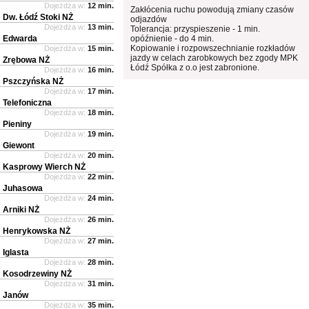
Dojeżdża w:
12 min.
Zakłócenia ruchu powodują zmiany czasów
Dw. Łódź Stoki NŻ
odjazdów
Dojeżdża w:
13 min.
Tolerancja: przyspieszenie - 1 min.
Edwarda
opóźnienie - do 4 min.
Kopiowanie i rozpowszechnianie rozkładów
Dojeżdża w:
15 min.
jazdy w celach zarobkowych bez zgody MPK
Zrębowa NŻ
Łódź Spółka z o.o jest zabronione.
Dojeżdża w:
16 min.
Pszczyńska NŻ
Dojeżdża w:
17 min.
Telefoniczna
Dojeżdża w:
18 min.
Pieniny
Dojeżdża w:
19 min.
Giewont
Dojeżdża w:
20 min.
Kasprowy Wierch NŻ
Dojeżdża w:
22 min.
Juhasowa
Dojeżdża w:
24 min.
Arniki NŻ
Dojeżdża w:
26 min.
Henrykowska NŻ
Dojeżdża w:
27 min.
Iglasta
Dojeżdża w:
28 min.
Kosodrzewiny NŻ
Dojeżdża w:
31 min.
Janów
Dojeżdża w:
35 min.