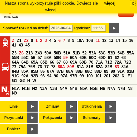
Nasza strona wykorzystuje pliki cookie. Dowiedz się
więcej
x
#
więcej.
Sprawdź rozkład na dzień:
i godzinę:
Z
Z1
Z2
0
1
2
3
4
5
6
7
8
9
10A
10B
11
12
13
14
15
16
41
43
45
Z3
Z6
Z13
Z43
50A
50B
51A
51B
52
53A
53C
53B
54B
55A
55B
55C
56
57
58A
58B
59
60A
60B
60C
60D
61
62
63
64A
64B
65A
65B
66
67
68
69A
69B
70
71A
71B
72A
72B
73
75A
75B
76
77
78
80A
80B
81A
81B
82A
82B
83
84A
84B
85A
85B
86
87A
87B
88A
88B
88C
88D
89
90
91A
91B
91C
92A
92B
93
94
96
97A
97B
99
100
101
201
202
6.
F1
G1
G2
H
W
N1A
N1B
N2
N3A
N3B
N4A
N4B
N5A
N5B
N6
N7A
N7B
N8
N9
Linie
Zmiany
Utrudnienia
Przystanki
Połączenia
Schematy
Pobierz