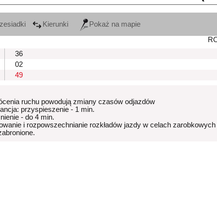
zesiadki
Kierunki
Pokaż na mapie
R
36
02
49
ócenia ruchu powodują zmiany czasów odjazdów
rancja: przyspieszenie - 1 min.
nienie - do 4 min.
owanie i rozpowszechnianie rozkładów jazdy w celach zarobkowych
 zabronione.