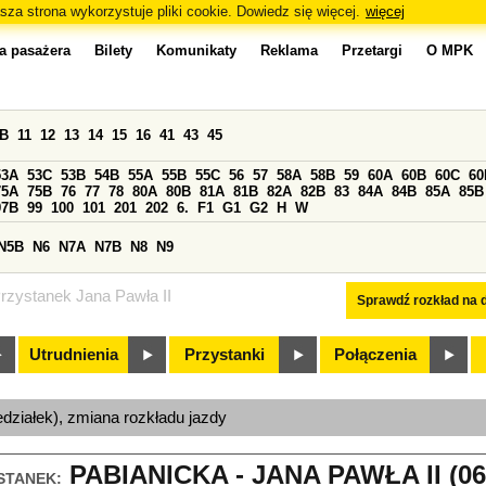
sza strona wykorzystuje pliki cookie. Dowiedz się więcej.
więcej
a pasażera
Bilety
Komunikaty
Reklama
Przetargi
O MPK
0B
11
12
13
14
15
16
41
43
45
53A
53C
53B
54B
55A
55B
55C
56
57
58A
58B
59
60A
60B
60C
60
75A
75B
76
77
78
80A
80B
81A
81B
82A
82B
83
84A
84B
85A
85B
97B
99
100
101
201
202
6.
F1
G1
G2
H
W
N5B
N6
N7A
N7B
N8
N9
rzystanek Jana Pawła II
Sprawdź rozkład na d
Utrudnienia
Przystanki
Połączenia
edziałek), zmiana rozkładu jazdy
PABIANICKA - JANA PAWŁA II (06
STANEK: