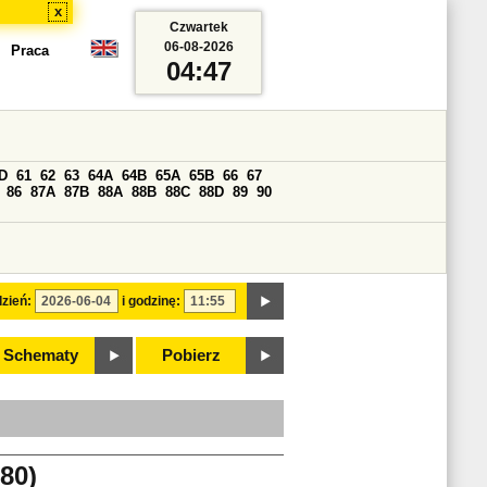
x
Czwartek
06-08-2026
Praca
04:47
D
61
62
63
64A
64B
65A
65B
66
67
86
87A
87B
88A
88B
88C
88D
89
90
zień:
i godzinę:
Schematy
Pobierz
80)