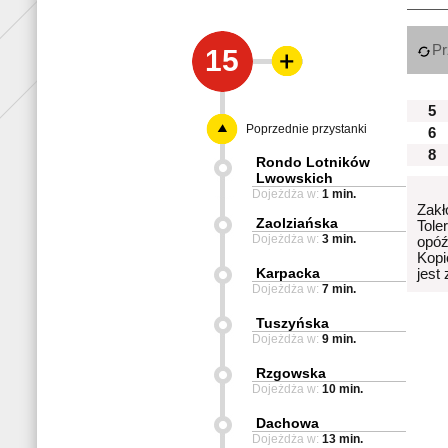
Pr
15
5
Poprzednie przystanki
6
8
Rondo Lotników
Lwowskich
Dojeżdża w:
1 min.
Zakł
Zaolziańska
Tole
Dojeżdża w:
3 min.
opóź
Kopi
Karpacka
jest
Dojeżdża w:
7 min.
Tuszyńska
Dojeżdża w:
9 min.
Rzgowska
Dojeżdża w:
10 min.
Dachowa
Dojeżdża w:
13 min.