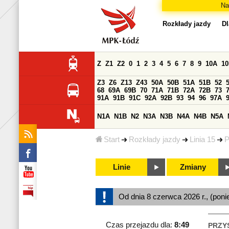
Na
Rozkłady jazdy
Dl
Z
Z1
Z2
0
1
2
3
4
5
6
7
8
9
10A
1
Z3
Z6
Z13
Z43
50A
50B
51A
51B
52
68
69A
69B
70
71A
71B
72A
72B
73
91A
91B
91C
92A
92B
93
94
96
97A
N1A
N1B
N2
N3A
N3B
N4A
N4B
N5A
Start
Rozkłady jazdy
Linia 15
P
Linie
Zmiany
Od dnia 8 czerwca 2026 r., (poni
Czas przejazdu dla:
8:49
PRZY