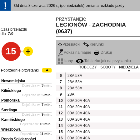
Od dnia 8 czerwca 2026 r., (poniedziałek), zmiana rozkładu jazdy
PRZYSTANEK:
LEGIONÓW - ZACHODNIA
Czas przejazdu
(0637)
dla:
7:0
Przesiadki
Kierunki
15
Pokaż na mapie
Drukuj
ikony
Tabliczka jak na przystanku
ROBOCZY
SOBOTY
NIEDZIELA
Poprzednie przystanki
6
28A
58A
Nowomiejska
7
28A
58A
Dojeżdża w:
3 min.
8
28A
58A
Kilińskiego
9
28A
Dojeżdża w:
5 min.
Pomorska
10
00A
20A
40A
Dojeżdża w:
7 min.
11
00A
20A
40A
Sterlinga
12
00A
20A
40A
Dojeżdża w:
9 min.
13
00A
20A
40A
Kamińskiego
Dojeżdża w:
10 min.
14
00A
20A
40A
Wierzbowa
15
00A
20A
40A
Dojeżdża w:
11 min.
16
00A
20A
40A
Rondo Solidarności