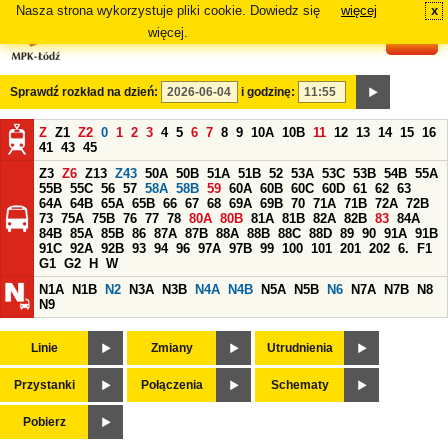
Nasza strona wykorzystuje pliki cookie. Dowiedz się
więcej
x
#
więcej.
Sprawdź rozkład na dzień:
i godzinę:
Z
Z1
Z2
0
1
2
3
4
5
6
7
8
9
10A
10B
11
12
13
14
15
16
41
43
45
Z3
Z6
Z13
Z43
50A
50B
51A
51B
52
53A
53C
53B
54B
55A
55B
55C
56
57
58A
58B
59
60A
60B
60C
60D
61
62
63
64A
64B
65A
65B
66
67
68
69A
69B
70
71A
71B
72A
72B
73
75A
75B
76
77
78
80A
80B
81A
81B
82A
82B
83
84A
84B
85A
85B
86
87A
87B
88A
88B
88C
88D
89
90
91A
91B
91C
92A
92B
93
94
96
97A
97B
99
100
101
201
202
6.
F1
G1
G2
H
W
N1A
N1B
N2
N3A
N3B
N4A
N4B
N5A
N5B
N6
N7A
N7B
N8
N9
Linie
Zmiany
Utrudnienia
Przystanki
Połączenia
Schematy
Pobierz