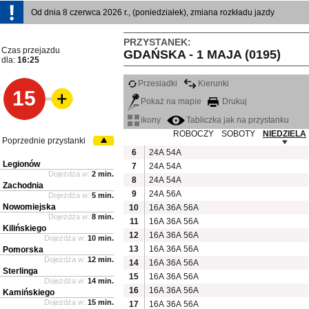
Od dnia 8 czerwca 2026 r., (poniedziałek), zmiana rozkładu jazdy
PRZYSTANEK:
Czas przejazdu
GDAŃSKA - 1 MAJA (0195)
dla:
16:25
Przesiadki
Kierunki
15
Pokaż na mapie
Drukuj
ikony
Tabliczka jak na przystanku
ROBOCZY
SOBOTY
NIEDZIELA
Poprzednie przystanki
6
24A
54A
Legionów
7
24A
54A
Dojeżdża w:
2 min.
8
24A
54A
Zachodnia
9
24A
56A
Dojeżdża w:
5 min.
Nowomiejska
10
16A
36A
56A
Dojeżdża w:
8 min.
11
16A
36A
56A
Kilińskiego
12
16A
36A
56A
Dojeżdża w:
10 min.
13
16A
36A
56A
Pomorska
Dojeżdża w:
12 min.
14
16A
36A
56A
Sterlinga
15
16A
36A
56A
Dojeżdża w:
14 min.
16
16A
36A
56A
Kamińskiego
Dojeżdża w:
15 min.
17
16A
36A
56A