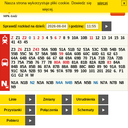
Nasza strona wykorzystuje pliki cookie. Dowiedz się
więcej
x
#
więcej.
Sprawdź rozkład na dzień:
i godzinę:
Z
Z1
Z2
0
1
2
3
4
5
6
7
8
9
10A
10B
11
12
13
14
15
16
41
43
45
Z3
Z6
Z13
Z43
50A
50B
51A
51B
52
53A
53C
53B
54B
55A
55B
55C
56
57
58A
58B
59
60A
60B
60C
60D
61
62
63
64A
64B
65A
65B
66
67
68
69A
69B
70
71A
71B
72A
72B
73
75A
75B
76
77
78
80A
80B
81A
81B
82A
82B
83
84A
84B
85A
85B
86
87A
87B
88A
88B
88C
88D
89
90
91A
91B
91C
92A
92B
93
94
96
97A
97B
99
100
101
201
202
6.
F1
G1
G2
H
W
N1A
N1B
N2
N3A
N3B
N4A
N4B
N5A
N5B
N6
N7A
N7B
N8
N9
Linie
Zmiany
Utrudnienia
Przystanki
Połączenia
Schematy
Pobierz