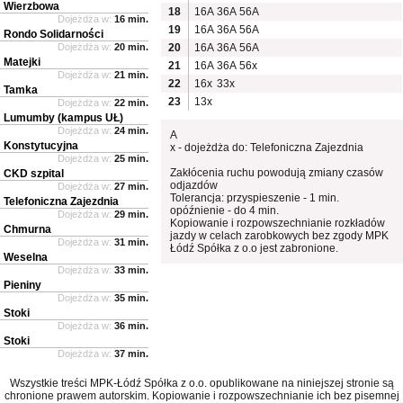
Wierzbowa
18
16A
36A
56A
Dojeżdża w:
16 min.
19
16A
36A
56A
Rondo Solidarności
Dojeżdża w:
20 min.
20
16A
36A
56A
Matejki
21
16A
36A
56x
Dojeżdża w:
21 min.
22
16x
33x
Tamka
23
13x
Dojeżdża w:
22 min.
Lumumby (kampus UŁ)
Dojeżdża w:
24 min.
A
Konstytucyjna
x - dojeżdża do: Telefoniczna Zajezdnia
Dojeżdża w:
25 min.
Zakłócenia ruchu powodują zmiany czasów
CKD szpital
odjazdów
Dojeżdża w:
27 min.
Tolerancja: przyspieszenie - 1 min.
Telefoniczna Zajezdnia
opóźnienie - do 4 min.
Dojeżdża w:
29 min.
Kopiowanie i rozpowszechnianie rozkładów
Chmurna
jazdy w celach zarobkowych bez zgody MPK
Dojeżdża w:
31 min.
Łódź Spółka z o.o jest zabronione.
Weselna
Dojeżdża w:
33 min.
Pieniny
Dojeżdża w:
35 min.
Stoki
Dojeżdża w:
36 min.
Stoki
Dojeżdża w:
37 min.
Wszystkie treści MPK-Łódź Spółka z o.o. opublikowane na niniejszej stronie są
chronione prawem autorskim. Kopiowanie i rozpowszechnianie ich bez pisemnej