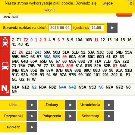
Nasza strona wykorzystuje pliki cookie. Dowiedz się
więcej
x
#
więcej.
Sprawdź rozkład na dzień:
i godzinę:
Z
Z1
Z2
0
1
2
3
4
5
6
7
8
9
10A
10B
11
12
13
14
15
16
41
43
45
Z3
Z6
Z13
Z43
50A
50B
51A
51B
52
53A
53C
53B
54B
55A
55B
55C
56
57
58A
58B
59
60A
60B
60C
60D
61
62
63
64A
64B
65A
65B
66
67
68
69A
69B
70
71A
71B
72A
72B
73
75A
75B
76
77
78
80A
80B
81A
81B
82A
82B
83
84A
84B
85A
85B
86
87A
87B
88A
88B
88C
88D
89
90
91A
91B
91C
92A
92B
93
94
96
97A
97B
99
100
101
201
202
6.
F1
G1
G2
H
W
N1A
N1B
N2
N3A
N3B
N4A
N4B
N5A
N5B
N6
N7A
N7B
N8
N9
Linie
Zmiany
Utrudnienia
Przystanki
Połączenia
Schematy
Pobierz