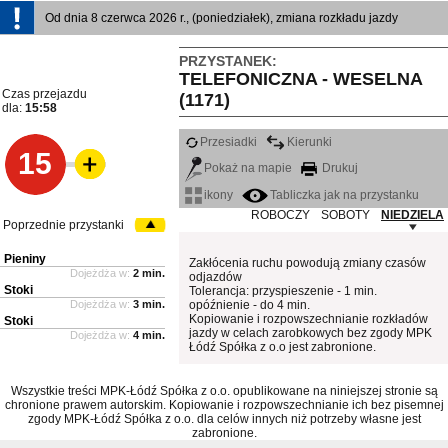
Od dnia 8 czerwca 2026 r., (poniedziałek), zmiana rozkładu jazdy
PRZYSTANEK:
TELEFONICZNA - WESELNA
Czas przejazdu
(1171)
dla:
15:58
Przesiadki
Kierunki
15
Pokaż na mapie
Drukuj
ikony
Tabliczka jak na przystanku
ROBOCZY
SOBOTY
NIEDZIELA
Poprzednie przystanki
Pieniny
Zakłócenia ruchu powodują zmiany czasów
Dojeżdża w:
2 min.
odjazdów
Stoki
Tolerancja: przyspieszenie - 1 min.
Dojeżdża w:
3 min.
opóźnienie - do 4 min.
Kopiowanie i rozpowszechnianie rozkładów
Stoki
jazdy w celach zarobkowych bez zgody MPK
Dojeżdża w:
4 min.
Łódź Spółka z o.o jest zabronione.
Wszystkie treści MPK-Łódź Spółka z o.o. opublikowane na niniejszej stronie są
chronione prawem autorskim. Kopiowanie i rozpowszechnianie ich bez pisemnej
zgody MPK-Łódź Spółka z o.o. dla celów innych niż potrzeby własne jest
zabronione.