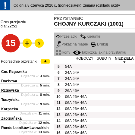
Od dnia 8 czerwca 2026 r., (poniedziałek), zmiana rozkładu jazdy
PRZYSTANEK:
Czas przejazdu
CHOJNY KURCZAKI (1001)
dla:
22:51
Przesiadki
Kierunki
15
y
Pokaż na mapie
Drukuj
ikony
Tabliczka jak na przystanku
ROBOCZY
SOBOTY
NIEDZIELA
Poprzednie przystanki
5
54A
Cm. Rzgowska
6
24A
54A
Dojeżdża w:
3 min.
7
24A
54A
Dachowa
8
24A
54A
Dojeżdża w:
5 min.
Rzgowska
9
26A
46A
Dojeżdża w:
8 min.
10
06A
26A
46A
Tuszyńska
11
06A
26A
46A
Dojeżdża w:
9 min.
12
06A
26A
46A
Karpacka
Dojeżdża w:
11 min.
13
06A
26A
46A
Zaolziańska
14
06A
26A
46A
Dojeżdża w:
12 min.
15
06A
26A
46A
Rondo Lotników Lwowskich
Dojeżdża w:
13 min.
16
06A
26A
46A