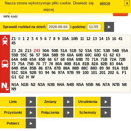
Nasza strona wykorzystuje pliki cookie. Dowiedz się
więcej
x
#
więcej.
Sprawdź rozkład na dzień:
i godzinę:
Z1
0
1
2
3
4
5
6
7
8
9
10A
10B
11
12
13
14
15
16
41
45
Z3
Z6
Z13
Z43
50A
50B
51A
51B
52
53A
53C
53B
54B
55A
55B
55C
56
57
58A
58B
59
60A
60B
60C
60D
61
62
63
64A
64B
65A
65B
66
67
68
69A
69B
70
71A
71B
72A
72B
73
75A
75B
76
77
78
80A
80B
81A
81B
82A
82B
83
84A
84B
85A
85B
86
87A
87B
88A
88B
88C
88D
89
90
91A
91B
91C
92A
92B
93
94
96
97A
97B
99
100
101
201
202
6.
F1
G1
G2
H
W
N1A
N1B
N2
N3A
N3B
N4A
N4B
N5A
N5B
N6
N7A
N7B
N8
N9
Linie
Zmiany
Utrudnienia
Przystanki
Połączenia
Schematy
Pobierz