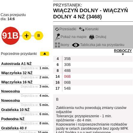
PRZYSTANEK:
WIĄCZYŃ DOLNY - WIĄCZYŃ
Czas przejazdu
DOLNY 4 NŻ (3468)
dla:
14:6
Przesiadki
Kierunki
91B
B
Pokaż na mapie
Drukuj
ikony
Tabliczka jak na przystanku
ROBOCZY
Poprzednie przystanki
4
35B
Autostrada A1 NŻ
6
30B
Dojeżdża w:
1 min.
8
48B
Wiączyńska 32 NŻ
14
06B
Dojeżdża w:
2 min.
Wiączyńska 16 NŻ
16
06B
Dojeżdża w:
3 min.
17
54B
Nowosolna
Dojeżdża w:
4 min.
B
Nowosolna
Dojeżdża w:
5 min.
Zakłócenia ruchu powodują zmiany czasów
Grabińska 10 NŻ
odjazdów
Dojeżdża w:
6 min.
Tolerancja: przyspieszenie - 1 min.
Podwodna NŻ
opóźnienie - do 4 min.
Dojeżdża w:
8 min.
Kopiowanie i rozpowszechnianie rozkładów
Grabińska 40 #
jazdy w celach zarobkowych bez zgody MPK
Dojeżdża w:
10 min.
Łódź Spółka z o.o jest zabronione.