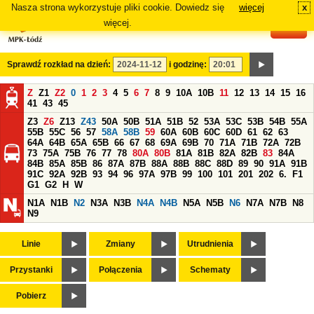
Nasza strona wykorzystuje pliki cookie. Dowiedz się
więcej
x
#
więcej.
Sprawdź rozkład na dzień:
i godzinę:
Z
Z1
Z2
0
1
2
3
4
5
6
7
8
9
10A
10B
11
12
13
14
15
16
41
43
45
Z3
Z6
Z13
Z43
50A
50B
51A
51B
52
53A
53C
53B
54B
55A
55B
55C
56
57
58A
58B
59
60A
60B
60C
60D
61
62
63
64A
64B
65A
65B
66
67
68
69A
69B
70
71A
71B
72A
72B
73
75A
75B
76
77
78
80A
80B
81A
81B
82A
82B
83
84A
84B
85A
85B
86
87A
87B
88A
88B
88C
88D
89
90
91A
91B
91C
92A
92B
93
94
96
97A
97B
99
100
101
201
202
6.
F1
G1
G2
H
W
N1A
N1B
N2
N3A
N3B
N4A
N4B
N5A
N5B
N6
N7A
N7B
N8
N9
Linie
Zmiany
Utrudnienia
Przystanki
Połączenia
Schematy
Pobierz