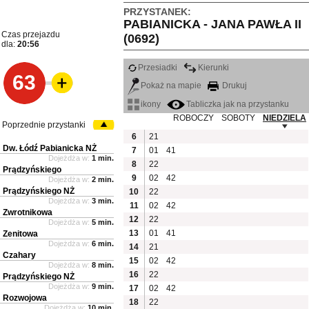
PRZYSTANEK:
PABIANICKA - JANA PAWŁA II
Czas przejazdu
(0692)
dla:
20:56
Przesiadki
Kierunki
63
Pokaż na mapie
Drukuj
ikony
Tabliczka jak na przystanku
ROBOCZY
SOBOTY
NIEDZIELA
Poprzednie przystanki
6
21
Dw. Łódź Pabianicka NŻ
7
01
41
Dojeżdża w:
1 min.
8
22
Prądzyńskiego
9
02
42
Dojeżdża w:
2 min.
Prądzyńskiego NŻ
10
22
Dojeżdża w:
3 min.
11
02
42
Zwrotnikowa
12
22
Dojeżdża w:
5 min.
13
01
41
Zenitowa
Dojeżdża w:
6 min.
14
21
Czahary
15
02
42
Dojeżdża w:
8 min.
16
22
Prądzyńskiego NŻ
Dojeżdża w:
9 min.
17
02
42
Rozwojowa
18
22
Dojeżdża w:
10 min.