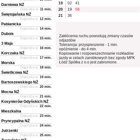
19
02
41
Darniowa NŻ
Dojeżdża w:
11 min.
20
19
56
Świętojańska NŻ
21
36
Dojeżdża w:
12 min.
Pabianicka
Dojeżdża w:
14 min.
Dubois
Zakłócenia ruchu powodują zmiany czasów
Dojeżdża w:
15 min.
odjazdów
3 Maja
Tolerancja: przyspieszenie - 1 min.
Dojeżdża w:
16 min.
opóźnienie - do 4 min.
Korczaka NŻ
Kopiowanie i rozpowszechnianie rozkładów
Dojeżdża w:
17 min.
jazdy w celach zarobkowych bez zgody MPK
Łódź Spółka z o.o jest zabronione.
Morska
Dojeżdża w:
18 min.
Świetlicowa NŻ
Dojeżdża w:
19 min.
Bartoszewskiego NŻ
Dojeżdża w:
20 min.
Mocna NŻ
Dojeżdża w:
21 min.
Kosynierów Gdyńskich NŻ
Dojeżdża w:
22 min.
Mieszkalna
Dojeżdża w:
23 min.
Pryncypalna NŻ
Dojeżdża w:
24 min.
Jutrzenki
Dojeżdża w:
25 min.