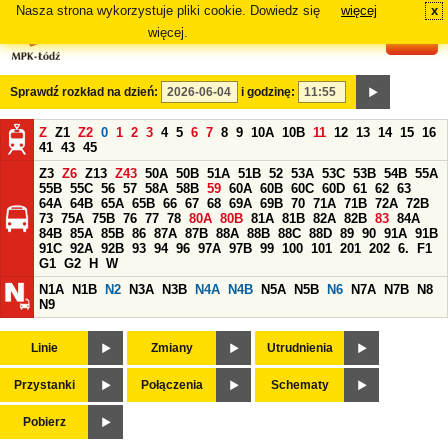
Nasza strona wykorzystuje pliki cookie. Dowiedz się
więcej
x
#
więcej.
Sprawdź rozkład na dzień:
i godzinę:
Z
Z1
Z2
0
1
2
3
4
5
6
7
8
9
10A
10B
11
12
13
14
15
16
41
43
45
Z3
Z6
Z13
Z43
50A
50B
51A
51B
52
53A
53C
53B
54B
55A
55B
55C
56
57
58A
58B
59
60A
60B
60C
60D
61
62
63
64A
64B
65A
65B
66
67
68
69A
69B
70
71A
71B
72A
72B
73
75A
75B
76
77
78
80A
80B
81A
81B
82A
82B
83
84A
84B
85A
85B
86
87A
87B
88A
88B
88C
88D
89
90
91A
91B
91C
92A
92B
93
94
96
97A
97B
99
100
101
201
202
6.
F1
G1
G2
H
W
N1A
N1B
N2
N3A
N3B
N4A
N4B
N5A
N5B
N6
N7A
N7B
N8
N9
Linie
Zmiany
Utrudnienia
Przystanki
Połączenia
Schematy
Pobierz