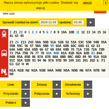
Nasza strona wykorzystuje pliki cookie. Dowiedz się
więcej
x
#
więcej.
Sprawdź rozkład na dzień:
i godzinę:
Z
Z1
Z2
0
1
2
3
4
5
6
7
8
9
10A
10B
11
12
13
14
15
16
41
43
45
Z3
Z6
Z13
Z43
50A
50B
51A
51B
52
53A
53C
53B
54B
55A
55B
55C
56
57
58A
58B
59
60A
60B
60C
60D
61
62
63
64A
64B
65A
65B
66
67
68
69A
69B
70
71A
71B
72A
72B
73
75A
75B
76
77
78
80A
80B
81A
81B
82A
82B
83
84A
84B
85A
85B
86
87A
87B
88A
88B
88C
88D
89
90
91A
91B
91C
92A
92B
93
94
96
97A
97B
99
100
101
201
202
6.
F1
G1
G2
H
W
N1A
N1B
N2
N3A
N3B
N4A
N4B
N5A
N5B
N6
N7A
N7B
N8
N9
Linie
Zmiany
Utrudnienia
Przystanki
Połączenia
Schematy
Pobierz