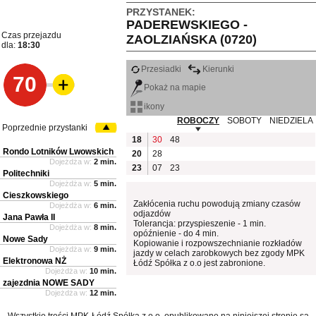
PRZYSTANEK:
PADEREWSKIEGO -
Czas przejazdu
ZAOLZIAŃSKA (0720)
dla:
18:30
Przesiadki
Kierunki
70
Pokaż na mapie
ikony
ROBOCZY
SOBOTY
NIEDZIELA
Poprzednie przystanki
18
30
48
Rondo Lotników Lwowskich
20
28
Dojeżdża w:
2 min.
23
07
23
Politechniki
Dojeżdża w:
5 min.
Cieszkowskiego
Zakłócenia ruchu powodują zmiany czasów
Dojeżdża w:
6 min.
odjazdów
Jana Pawła II
Tolerancja: przyspieszenie - 1 min.
Dojeżdża w:
8 min.
opóźnienie - do 4 min.
Nowe Sady
Kopiowanie i rozpowszechnianie rozkładów
Dojeżdża w:
9 min.
jazdy w celach zarobkowych bez zgody MPK
Elektronowa NŻ
Łódź Spółka z o.o jest zabronione.
Dojeżdża w:
10 min.
zajezdnia NOWE SADY
Dojeżdża w:
12 min.
Wszystkie treści MPK-Łódź Spółka z o.o. opublikowane na niniejszej stronie są