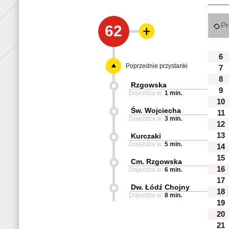
Pr
62
6
Poprzednie przystanki
7
8
Rzgowska
9
Dojeżdża w:
1 min.
10
Św. Wojciecha
11
Dojeżdża w:
3 min.
12
13
Kurczaki
Dojeżdża w:
5 min.
14
15
Cm. Rzgowska
16
Dojeżdża w:
6 min.
17
Dw. Łódź Chojny
18
Dojeżdża w:
8 min.
19
20
21