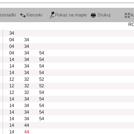
zesiadki
Kierunki
Pokaż na mapie
Drukuj
i
R
34
04
34
04
34
04
34
54
14
34
54
14
34
54
14
34
54
12
32
52
12
32
52
12
32
54
14
34
54
14
34
54
14
34
54
14
34
54
14
44
14
44