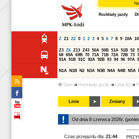
Na
Rozkłady jazdy
Dl
Z
Z1
Z2
0
1
2
3
4
5
6
7
8
9
10A
1
Z3
Z6
Z13
Z43
50A
50B
51A
51B
52
68
69A
69B
70
71A
71B
72A
72B
73
91A
91B
91C
92A
92B
93
94
96
97A
N1A
N1B
N2
N3A
N3B
N4A
N4B
N5A
Start
Rozkłady jazdy
Linia 62
P
Linie
Zmiany
Od dnia 8 czerwca 2026r. (ponied
Czas przejazdu dla:
21:44
PRZY