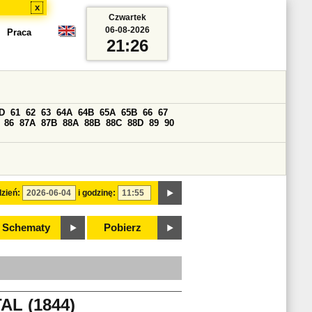
x
Czwartek
06-08-2026
Praca
21:26
D
61
62
63
64A
64B
65A
65B
66
67
86
87A
87B
88A
88B
88C
88D
89
90
zień:
i godzinę:
Schematy
Pobierz
AL (1844)