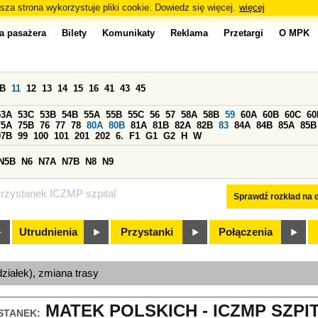
sza strona wykorzystuje pliki cookie. Dowiedz się więcej.
więcej
a pasażera
Bilety
Komunikaty
Reklama
Przetargi
O MPK
0B
11
12
13
14
15
16
41
43
45
53A
53C
53B
54B
55A
55B
55C
56
57
58A
58B
59
60A
60B
60C
60
75A
75B
76
77
78
80A
80B
81A
81B
82A
82B
83
84A
84B
85A
85B
97B
99
100
101
201
202
6.
F1
G1
G2
H
W
N5B
N6
N7A
N7B
N8
N9
rzystanek ICZMP szpital
Sprawdź rozkład na d
Utrudnienia
Przystanki
Połączenia
ziałek), zmiana trasy
MATEK POLSKICH - ICZMP SZPIT
STANEK: