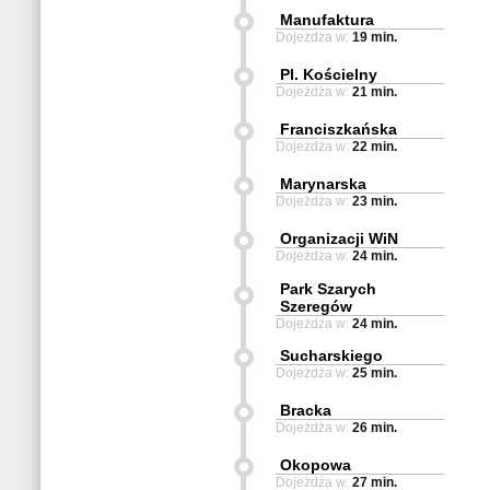
Manufaktura
Dojeżdża w:
19 min.
Pl. Kościelny
Dojeżdża w:
21 min.
Franciszkańska
Dojeżdża w:
22 min.
Marynarska
Dojeżdża w:
23 min.
Organizacji WiN
Dojeżdża w:
24 min.
Park Szarych
Szeregów
Dojeżdża w:
24 min.
Sucharskiego
Dojeżdża w:
25 min.
Bracka
Dojeżdża w:
26 min.
Okopowa
Dojeżdża w:
27 min.