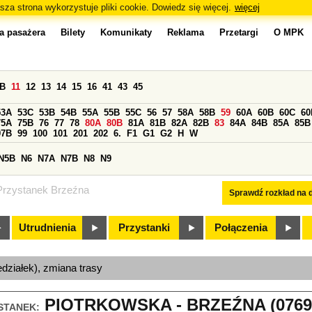
sza strona wykorzystuje pliki cookie. Dowiedz się więcej.
więcej
a pasażera
Bilety
Komunikaty
Reklama
Przetargi
O MPK
0B
11
12
13
14
15
16
41
43
45
53A
53C
53B
54B
55A
55B
55C
56
57
58A
58B
59
60A
60B
60C
60
75A
75B
76
77
78
80A
80B
81A
81B
82A
82B
83
84A
84B
85A
85B
97B
99
100
101
201
202
6.
F1
G1
G2
H
W
N5B
N6
N7A
N7B
N8
N9
Przystanek Brzeźna
Sprawdź rozkład na d
Utrudnienia
Przystanki
Połączenia
edziałek), zmiana trasy
PIOTRKOWSKA - BRZEŹNA (0769
STANEK: