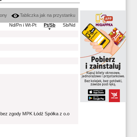
kony
Tabliczka jak na przystanku
Nd/Pn i Wt-Pt
Pt/Sb
Sb/Nd
 bez zgody MPK Łódź Spółka z o.o