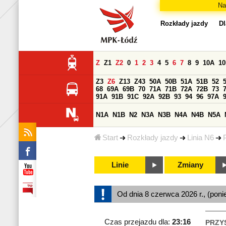
Na
Rozkłady jazdy
Dl
Z
Z1
Z2
0
1
2
3
4
5
6
7
8
9
10A
1
Z3
Z6
Z13
Z43
50A
50B
51A
51B
52
68
69A
69B
70
71A
71B
72A
72B
73
91A
91B
91C
92A
92B
93
94
96
97A
N1A
N1B
N2
N3A
N3B
N4A
N4B
N5A
Start
Rozkłady jazdy
Linia N6
Linie
Zmiany
Od dnia 8 czerwca 2026 r., (poni
Czas przejazdu dla:
23:16
PRZY