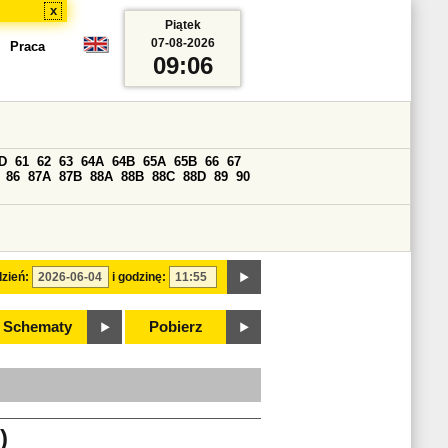
x
Piątek
07-08-2026
Praca
09:06
D
61
62
63
64A
64B
65A
65B
66
67
86
87A
87B
88A
88B
88C
88D
89
90
zień:
i godzinę:
Schematy
Pobierz
)