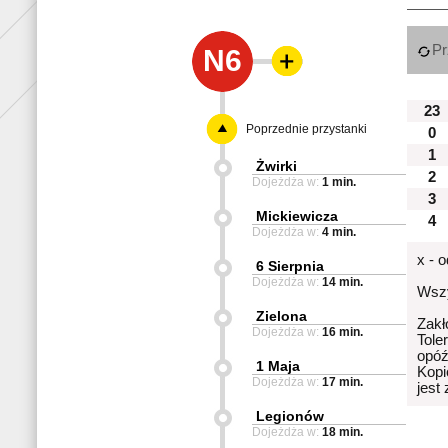
Pr
N6
23
Poprzednie przystanki
0
1
Żwirki
2
Dojeżdża w:
1 min.
3
Mickiewicza
4
Dojeżdża w:
4 min.
x - 
6 Sierpnia
Dojeżdża w:
14 min.
Wszy
Zielona
Zakł
Dojeżdża w:
16 min.
Tole
opóź
1 Maja
Kopi
Dojeżdża w:
17 min.
jest
Legionów
Dojeżdża w:
18 min.