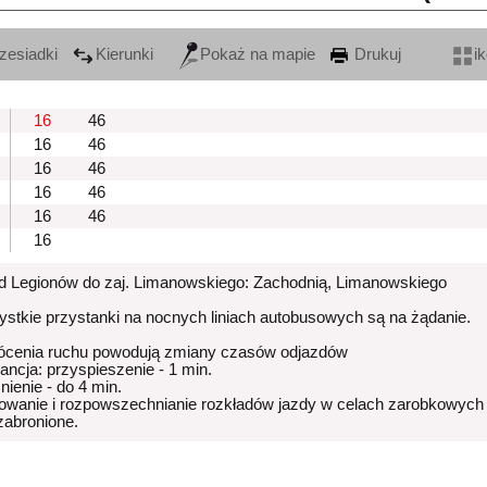
zesiadki
Kierunki
Pokaż na mapie
Drukuj
i
16
46
16
46
16
46
16
46
16
46
16
od Legionów do zaj. Limanowskiego: Zachodnią, Limanowskiego
stkie przystanki na nocnych liniach autobusowych są na żądanie.
ócenia ruchu powodują zmiany czasów odjazdów
rancja: przyspieszenie - 1 min.
nienie - do 4 min.
owanie i rozpowszechnianie rozkładów jazdy w celach zarobkowych
 zabronione.