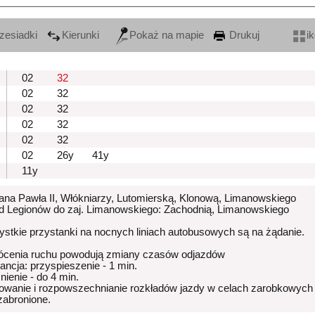
zesiadki
Kierunki
Pokaż na mapie
Drukuj
i
02
32
02
32
02
32
02
32
02
32
02
26y
41y
11y
Jana Pawła II, Włókniarzy, Lutomierską, Klonową, Limanowskiego
od Legionów do zaj. Limanowskiego: Zachodnią, Limanowskiego
stkie przystanki na nocnych liniach autobusowych są na żądanie.
ócenia ruchu powodują zmiany czasów odjazdów
rancja: przyspieszenie - 1 min.
nienie - do 4 min.
owanie i rozpowszechnianie rozkładów jazdy w celach zarobkowych
 zabronione.