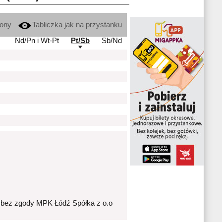
kony
Tabliczka jak na przystanku
Nd/Pn i Wt-Pt
Pt/Sb
Sb/Nd
 bez zgody MPK Łódź Spółka z o.o