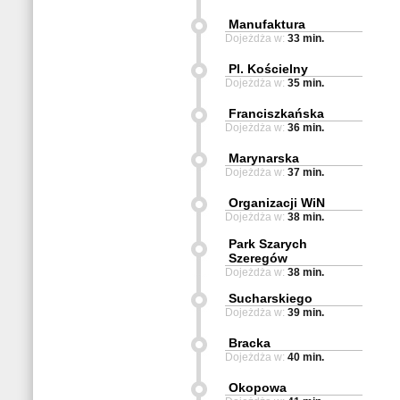
Manufaktura
Dojeżdża w:
33 min.
Pl. Kościelny
Dojeżdża w:
35 min.
Franciszkańska
Dojeżdża w:
36 min.
Marynarska
Dojeżdża w:
37 min.
Organizacji WiN
Dojeżdża w:
38 min.
Park Szarych
Szeregów
Dojeżdża w:
38 min.
Sucharskiego
Dojeżdża w:
39 min.
Bracka
Dojeżdża w:
40 min.
Okopowa