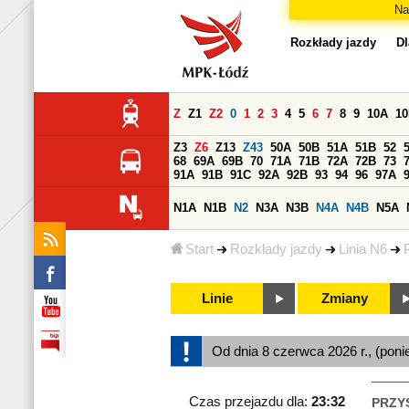
Na
Rozkłady jazdy
Dl
Z
Z1
Z2
0
1
2
3
4
5
6
7
8
9
10A
1
Z3
Z6
Z13
Z43
50A
50B
51A
51B
52
68
69A
69B
70
71A
71B
72A
72B
73
91A
91B
91C
92A
92B
93
94
96
97A
N1A
N1B
N2
N3A
N3B
N4A
N4B
N5A
Start
Rozkłady jazdy
Linia N6
Linie
Zmiany
Od dnia 8 czerwca 2026 r., (poni
Czas przejazdu dla:
23:32
PRZY