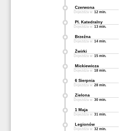
Czerwona
Dojeżdża w:
12 min.
Pl. Katedralny
Dojeżdża w:
13 min.
Brzeźna
Dojeżdża w:
14 min.
Żwirki
Dojeżdża w:
15 min.
Mickiewicza
Dojeżdża w:
18 min.
6 Sierpnia
Dojeżdża w:
28 min.
Zielona
Dojeżdża w:
30 min.
1 Maja
Dojeżdża w:
31 min.
Legionów
Dojeżdża w:
32 min.