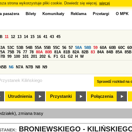
sza strona wykorzystuje pliki cookie. Dowiedz się więcej.
więcej
a pasażera
Bilety
Komunikaty
Reklama
Przetargi
O MPK
0B
11
12
13
14
15
16
41
43
45
53A
53C
53B
54B
55A
55B
55C
56
57
58A
58B
59
60A
60B
60C
60
75A
75B
76
77
78
80A
80B
81A
81B
82A
82B
83
84A
84B
85A
85B
97B
99
100
101
201
202
6.
F1
G1
G2
H
W
N5B
N6
N7A
N7B
N8
N9
Przystanek Kilińskiego
Sprawdź rozkład na d
Utrudnienia
Przystanki
Połączenia
edziałek), zmiana trasy
BRONIEWSKIEGO - KILIŃSKIEGO 
STANEK: