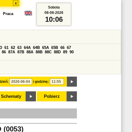
x
Sobota
08-08-2026
Praca
10:06
D
61
62
63
64A
64B
65A
65B
66
67
86
87A
87B
88A
88B
88C
88D
89
90
zień:
i godzinę:
Schematy
Pobierz
(0053)