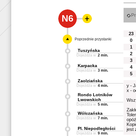
Pr
N6
23
Poprzednie przystanki
0
1
Tuszyńska
2
Dojeżdża w:
2 min.
3
Karpacka
4
Dojeżdża w:
3 min.
5
Zaolziańska
y - 
Dojeżdża w:
4 min.
x - 
Rondo Lotników
Lwowskich
Wszy
Dojeżdża w:
5 min.
Zakł
Wólczańska
Tole
Dojeżdża w:
7 min.
opóź
Kopi
Pl. Niepodległości
jest
Dojeżdża w:
9 min.