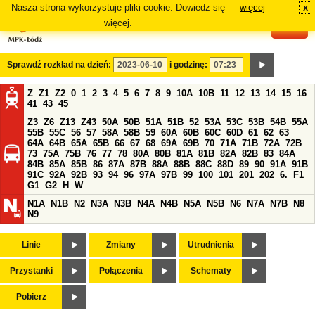
Nasza strona wykorzystuje pliki cookie. Dowiedz się
więcej
x
#
więcej.
Sprawdź rozkład na dzień:
i godzinę:
Z
Z1
Z2
0
1
2
3
4
5
6
7
8
9
10A
10B
11
12
13
14
15
16
41
43
45
Z3
Z6
Z13
Z43
50A
50B
51A
51B
52
53A
53C
53B
54B
55A
55B
55C
56
57
58A
58B
59
60A
60B
60C
60D
61
62
63
64A
64B
65A
65B
66
67
68
69A
69B
70
71A
71B
72A
72B
73
75A
75B
76
77
78
80A
80B
81A
81B
82A
82B
83
84A
84B
85A
85B
86
87A
87B
88A
88B
88C
88D
89
90
91A
91B
91C
92A
92B
93
94
96
97A
97B
99
100
101
201
202
6.
F1
G1
G2
H
W
N1A
N1B
N2
N3A
N3B
N4A
N4B
N5A
N5B
N6
N7A
N7B
N8
N9
Linie
Zmiany
Utrudnienia
Przystanki
Połączenia
Schematy
Pobierz