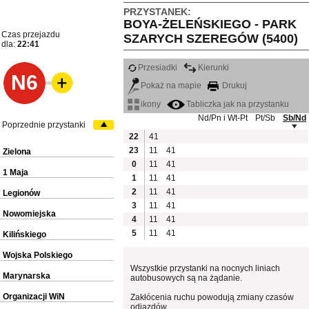
PRZYSTANEK:
BOYA-ŻELEŃSKIEGO - PARK
Czas przejazdu
SZARYCH SZEREGÓW (5400)
dla:
22:41
Przesiadki
Kierunki
N6
Pokaż na mapie
Drukuj
ikony
Tabliczka jak na przystanku
Nd/Pn i Wt-Pt
Pt/Sb
Sb/Nd
Poprzednie przystanki
22
41
23
11
41
Zielona
0
11
41
1 Maja
1
11
41
2
11
41
Legionów
3
11
41
Nowomiejska
4
11
41
5
11
41
Kilińskiego
Wojska Polskiego
Wszystkie przystanki na nocnych liniach
Marynarska
autobusowych są na żądanie.
Organizacji WiN
Zakłócenia ruchu powodują zmiany czasów
odjazdów