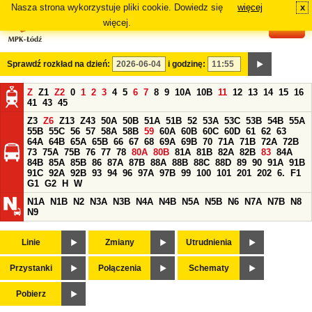
Nasza strona wykorzystuje pliki cookie. Dowiedz się
więcej
x
#
więcej.
Sprawdź rozkład na dzień:
i godzinę:
Z
Z1
Z2
0
1
2
3
4
5
6
7
8
9
10A
10B
11
12
13
14
15
16
41
43
45
Z3
Z6
Z13
Z43
50A
50B
51A
51B
52
53A
53C
53B
54B
55A
55B
55C
56
57
58A
58B
59
60A
60B
60C
60D
61
62
63
64A
64B
65A
65B
66
67
68
69A
69B
70
71A
71B
72A
72B
73
75A
75B
76
77
78
80A
80B
81A
81B
82A
82B
83
84A
84B
85A
85B
86
87A
87B
88A
88B
88C
88D
89
90
91A
91B
91C
92A
92B
93
94
96
97A
97B
99
100
101
201
202
6.
F1
G1
G2
H
W
N1A
N1B
N2
N3A
N3B
N4A
N4B
N5A
N5B
N6
N7A
N7B
N8
N9
Linie
Zmiany
Utrudnienia
Przystanki
Połączenia
Schematy
Pobierz