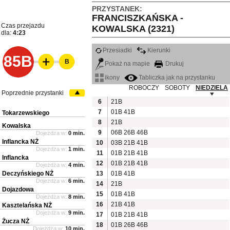
PRZYSTANEK:
FRANCISZKAŃSKA -
Czas przejazdu
KOWALSKA (2321)
dla:
4:23
Przesiadki
Kierunki
85B
B
Pokaż na mapie
Drukuj
ikony
Tabliczka jak na przystanku
ROBOCZY
SOBOTY
NIEDZIELA
Poprzednie przystanki
6
21B
7
01B
41B
Tokarzewskiego
8
21B
Kowalska
9
06B
26B
46B
Dojeżdża w:
0 min.
Inflancka NŻ
10
03B
21B
41B
Dojeżdża w:
1 min.
11
01B
21B
41B
Inflancka
12
01B
21B
41B
Dojeżdża w:
4 min.
Deczyńskiego NŻ
13
01B
41B
Dojeżdża w:
6 min.
14
21B
Dojazdowa
15
01B
41B
Dojeżdża w:
8 min.
16
21B
41B
Kasztelańska NŻ
Dojeżdża w:
9 min.
17
01B
21B
41B
Żucza NŻ
18
01B
26B
46B
Dojeżdża w:
10 min.