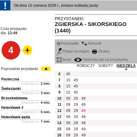
Od dnia 15 czerwca 2026 r., zmiana rozkładu jazdy
PRZYSTANEK:
ZGIERSKA - SIKORSKIEGO
Czas przejazdu
(1440)
dla:
12:49
Przesiadki
Kierunki
4
Pokaż na mapie
Drukuj
ikony
Tabliczka jak na przystanku
ROBOCZY
SOBOTY
NIEDZIELA
Poprzednie przystanki
6
45
Pasieczna
7
15
45
Dojeżdża w:
2 min.
8
15
45
Świtezianki
9
15
45
Dojeżdża w:
3 min.
Brzoskwiniowa
10
09
29
49
Dojeżdża w:
4 min.
11
09
29
49
Helenówek #
12
09
29
49
Dojeżdża w:
5 min.
13
09
29
49
Helenówek-pętla
Dojeżdża w:
7 min.
14
09
29
49
15
09
29
49
16
09
29
49