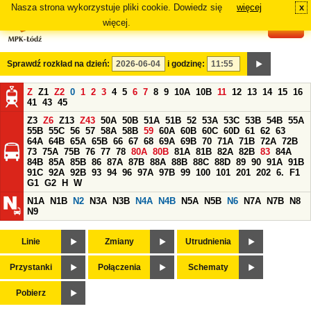
Nasza strona wykorzystuje pliki cookie. Dowiedz się
więcej
x
#
więcej.
Sprawdź rozkład na dzień:
i godzinę:
Z
Z1
Z2
0
1
2
3
4
5
6
7
8
9
10A
10B
11
12
13
14
15
16
41
43
45
Z3
Z6
Z13
Z43
50A
50B
51A
51B
52
53A
53C
53B
54B
55A
55B
55C
56
57
58A
58B
59
60A
60B
60C
60D
61
62
63
64A
64B
65A
65B
66
67
68
69A
69B
70
71A
71B
72A
72B
73
75A
75B
76
77
78
80A
80B
81A
81B
82A
82B
83
84A
84B
85A
85B
86
87A
87B
88A
88B
88C
88D
89
90
91A
91B
91C
92A
92B
93
94
96
97A
97B
99
100
101
201
202
6.
F1
G1
G2
H
W
N1A
N1B
N2
N3A
N3B
N4A
N4B
N5A
N5B
N6
N7A
N7B
N8
N9
Linie
Zmiany
Utrudnienia
Przystanki
Połączenia
Schematy
Pobierz