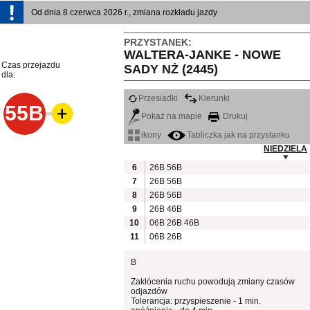
Od dnia 8 czerwca 2026 r., zmiana rozkładu jazdy
PRZYSTANEK:
WALTERA-JANKE - NOWE
Czas przejazdu
SADY NŻ (2445)
dla:
Przesiadki
Kierunki
55B
Pokaż na mapie
Drukuj
ikony
Tabliczka jak na przystanku
NIEDZIELA
6
26B
56B
7
26B
56B
8
26B
56B
9
26B
46B
10
06B
26B
46B
11
06B
26B
B
Zakłócenia ruchu powodują zmiany czasów
odjazdów
Tolerancja: przyspieszenie - 1 min.