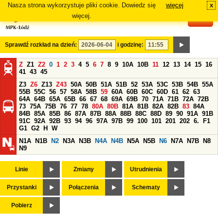
Nasza strona wykorzystuje pliki cookie. Dowiedz się
więcej
x
#
więcej.
Sprawdź rozkład na dzień:
i godzinę:
Z
Z1
Z2
0
1
2
3
4
5
6
7
8
9
10A
10B
11
12
13
14
15
16
41
43
45
Z3
Z6
Z13
Z43
50A
50B
51A
51B
52
53A
53C
53B
54B
55A
55B
55C
56
57
58A
58B
59
60A
60B
60C
60D
61
62
63
64A
64B
65A
65B
66
67
68
69A
69B
70
71A
71B
72A
72B
73
75A
75B
76
77
78
80A
80B
81A
81B
82A
82B
83
84A
84B
85A
85B
86
87A
87B
88A
88B
88C
88D
89
90
91A
91B
91C
92A
92B
93
94
96
97A
97B
99
100
101
201
202
6.
F1
G1
G2
H
W
N1A
N1B
N2
N3A
N3B
N4A
N4B
N5A
N5B
N6
N7A
N7B
N8
N9
Linie
Zmiany
Utrudnienia
Przystanki
Połączenia
Schematy
Pobierz