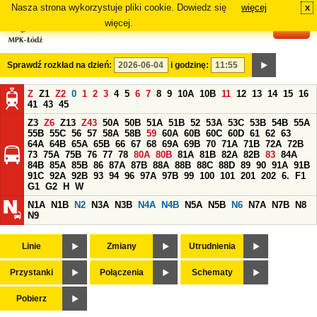
Nasza strona wykorzystuje pliki cookie. Dowiedz się
więcej
x
#
więcej.
Sprawdź rozkład na dzień:
i godzinę:
Z
Z1
Z2
0
1
2
3
4
5
6
7
8
9
10A
10B
11
12
13
14
15
16
41
43
45
Z3
Z6
Z13
Z43
50A
50B
51A
51B
52
53A
53C
53B
54B
55A
55B
55C
56
57
58A
58B
59
60A
60B
60C
60D
61
62
63
64A
64B
65A
65B
66
67
68
69A
69B
70
71A
71B
72A
72B
73
75A
75B
76
77
78
80A
80B
81A
81B
82A
82B
83
84A
84B
85A
85B
86
87A
87B
88A
88B
88C
88D
89
90
91A
91B
91C
92A
92B
93
94
96
97A
97B
99
100
101
201
202
6.
F1
G1
G2
H
W
N1A
N1B
N2
N3A
N3B
N4A
N4B
N5A
N5B
N6
N7A
N7B
N8
N9
Linie
Zmiany
Utrudnienia
Przystanki
Połączenia
Schematy
Pobierz