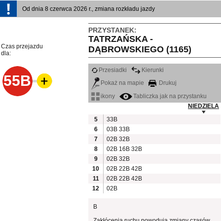
Od dnia 8 czerwca 2026 r., zmiana rozkładu jazdy
PRZYSTANEK:
TATRZAŃSKA -
Czas przejazdu
DĄBROWSKIEGO (1165)
dla:
Przesiadki
Kierunki
55B
Pokaż na mapie
Drukuj
ikony
Tabliczka jak na przystanku
NIEDZIELA
5
33B
6
03B
33B
7
02B
32B
8
02B
16B
32B
9
02B
32B
10
02B
22B
42B
11
02B
22B
42B
12
02B
B
Zakłócenia ruchu powodują zmiany czasów