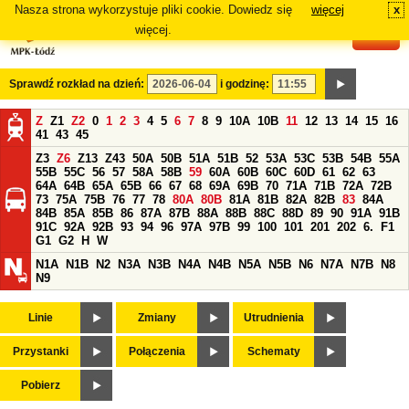
Nasza strona wykorzystuje pliki cookie. Dowiedz się
więcej
x
#
więcej.
Sprawdź rozkład na dzień:
i godzinę:
Z
Z1
Z2
0
1
2
3
4
5
6
7
8
9
10A
10B
11
12
13
14
15
16
41
43
45
Z3
Z6
Z13
Z43
50A
50B
51A
51B
52
53A
53C
53B
54B
55A
55B
55C
56
57
58A
58B
59
60A
60B
60C
60D
61
62
63
64A
64B
65A
65B
66
67
68
69A
69B
70
71A
71B
72A
72B
73
75A
75B
76
77
78
80A
80B
81A
81B
82A
82B
83
84A
84B
85A
85B
86
87A
87B
88A
88B
88C
88D
89
90
91A
91B
91C
92A
92B
93
94
96
97A
97B
99
100
101
201
202
6.
F1
G1
G2
H
W
N1A
N1B
N2
N3A
N3B
N4A
N4B
N5A
N5B
N6
N7A
N7B
N8
N9
Linie
Zmiany
Utrudnienia
Przystanki
Połączenia
Schematy
Pobierz