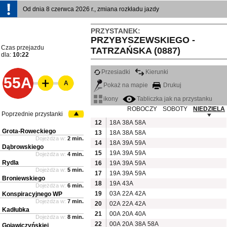
Od dnia 8 czerwca 2026 r., zmiana rozkładu jazdy
PRZYSTANEK:
PRZYBYSZEWSKIEGO -
Czas przejazdu
TATRZAŃSKA (0887)
dla:
10:22
Przesiadki
Kierunki
55A
A
Pokaż na mapie
Drukuj
ikony
Tabliczka jak na przystanku
ROBOCZY
SOBOTY
NIEDZIELA
Poprzednie przystanki
12
18A
38A
58A
Grota-Roweckiego
13
18A
38A
58A
Dojeżdża w:
2 min.
14
18A
39A
59A
Dąbrowskiego
15
19A
39A
59A
Dojeżdża w:
4 min.
Rydla
16
19A
39A
59A
Dojeżdża w:
5 min.
17
19A
39A
59A
Broniewskiego
18
19A
43A
Dojeżdża w:
6 min.
19
03A
22A
42A
Konspiracyjnego WP
Dojeżdża w:
7 min.
20
02A
22A
42A
Kadłubka
21
00A
20A
40A
Dojeżdża w:
8 min.
22
00A
20A
38A
58A
Gojawiczyńskiej