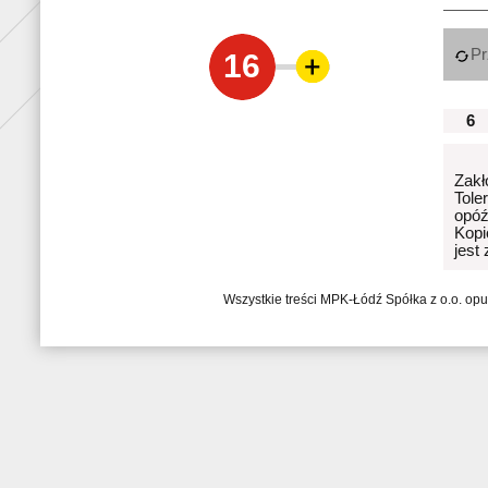
Pr
16
6
Zakł
Tole
opóź
Kopi
jest
Wszystkie treści MPK-Łódź Spółka z o.o. op