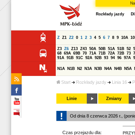
Na
Rozkłady jazdy
Dl
Z
Z1
Z2
0
1
2
3
4
5
6
7
8
9
10A
1
Z3
Z6
Z13
Z43
50A
50B
51A
51B
52
68
69A
69B
70
71A
71B
72A
72B
73
91A
91B
91C
92A
92B
93
94
96
97A
N1A
N1B
N2
N3A
N3B
N4A
N4B
N5A
Start
Rozkłady jazdy
Linia 16
P
Linie
Zmiany
Od dnia 8 czerwca 2026 r., (poni
Czas przejazdu dla:
PRZY