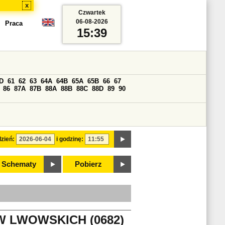
x
Czwartek
06-08-2026
Praca
15:39
D
61
62
63
64A
64B
65A
65B
66
67
86
87A
87B
88A
88B
88C
88D
89
90
zień:
i godzinę:
Schematy
Pobierz
W LWOWSKICH (0682)