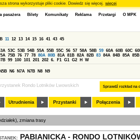
sza strona wykorzystuje pliki cookie. Dowiedz się więcej.
więcej
a pasażera
Bilety
Komunikaty
Reklama
Przetargi
O MPK
0B
11
12
13
14
15
16
41
43
45
53A
53C
53B
54B
55A
55B
55C
56
57
58A
58B
59
60A
60B
60C
60
75A
75B
76
77
78
80A
80B
81A
81B
82A
82B
83
84A
84B
85A
85B
97B
99
100
101
201
202
6.
F1
G1
G2
H
W
N5B
N6
N7A
N7B
N8
N9
rzystanek Rondo Lotników Lwowskich
Sprawdź rozkład na d
Utrudnienia
Przystanki
Połączenia
edziałek), zmiana trasy
PABIANICKA - RONDO LOTNIKÓ
STANEK: