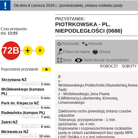
Od dnia 8 czerwca 2026 r., (poniedziałek), zmiana rozkładu jazdy
PRZYSTANEK:
PIOTRKOWSKA - PL.
Czas przejazdu
NIEPODLEGŁOŚCI (0686)
dla:
13:55
Przesiadki
Kierunki
72B
B
Pokaż na mapie
Drukuj
ikony
Tabliczka jak na przystanku
ROBOCZY
SOBOTY
Poprzednie przystanki
B
Skrzywana NŻ
y -
Dojeżdża w:
2 min.
Wróblewskiego,Politechniki,Obywatelską,Nowe
Wróblewskiego (kampus
Sady
PŁ)
z - Wróblewskiego,Jana Pawła
Dojeżdża w:
5 min.
II,Włókniarzy,Lutomierską, Klonową,
Limanowskiego
Park im. Klepacza NŻ
Dojeżdża w:
6 min.
Zakłócenia ruchu powodują zmiany czasów
Radwańska (kampus PŁ)
odjazdów
Dojeżdża w:
7 min.
Tolerancja: przyspieszenie - 1 min.
Żwirki NŻ
opóźnienie - do 4 min.
Dojeżdża w:
8 min.
Kopiowanie i rozpowszechnianie rozkładów
Mickiewicza NŻ
jazdy w celach zarobkowych bez zgody MPK
Dojeżdża w:
10 min.
Łódź Spółka z o.o jest zabronione.