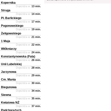
Kopernika
Dojeżdża w:
13 min.
Struga
Dojeżdża w:
14 min.
Pl. Barlickiego
Dojeżdża w:
17 min.
Pogonowskiego
Dojeżdża w:
19 min.
Żeligowskiego
Dojeżdża w:
21 min.
1 Maja
Dojeżdża w:
22 min.
Włókniarzy
Dojeżdża w:
24 min.
Konstantynowska (Fala)
Dojeżdża w:
26 min.
Unii Lubelskiej
Dojeżdża w:
28 min.
Jarzynowa
Dojeżdża w:
29 min.
Cm. Mania
Dojeżdża w:
30 min.
Biegunowa
Dojeżdża w:
34 min.
Siewna
Dojeżdża w:
35 min.
Kwiatowa NŻ
Dojeżdża w:
37 min.
Podchorążych