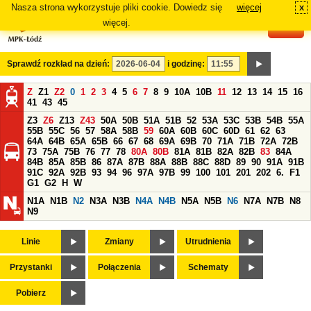
Nasza strona wykorzystuje pliki cookie. Dowiedz się
więcej
x
#
więcej.
Sprawdź rozkład na dzień:
i godzinę:
Z
Z1
Z2
0
1
2
3
4
5
6
7
8
9
10A
10B
11
12
13
14
15
16
41
43
45
Z3
Z6
Z13
Z43
50A
50B
51A
51B
52
53A
53C
53B
54B
55A
55B
55C
56
57
58A
58B
59
60A
60B
60C
60D
61
62
63
64A
64B
65A
65B
66
67
68
69A
69B
70
71A
71B
72A
72B
73
75A
75B
76
77
78
80A
80B
81A
81B
82A
82B
83
84A
84B
85A
85B
86
87A
87B
88A
88B
88C
88D
89
90
91A
91B
91C
92A
92B
93
94
96
97A
97B
99
100
101
201
202
6.
F1
G1
G2
H
W
N1A
N1B
N2
N3A
N3B
N4A
N4B
N5A
N5B
N6
N7A
N7B
N8
N9
Linie
Zmiany
Utrudnienia
Przystanki
Połączenia
Schematy
Pobierz