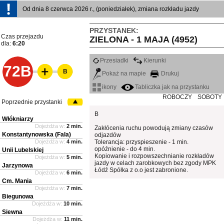
Od dnia 8 czerwca 2026 r., (poniedziałek), zmiana rozkładu jazdy
PRZYSTANEK:
Czas przejazdu
ZIELONA - 1 MAJA (4952)
dla:
6:20
Przesiadki
Kierunki
72B
B
Pokaż na mapie
Drukuj
ikony
Tabliczka jak na przystanku
ROBOCZY
SOBOTY
Poprzednie przystanki
B
Włókniarzy
Dojeżdża w:
2 min.
Zakłócenia ruchu powodują zmiany czasów
Konstantynowska (Fala)
odjazdów
Dojeżdża w:
4 min.
Tolerancja: przyspieszenie - 1 min.
opóźnienie - do 4 min.
Unii Lubelskiej
Kopiowanie i rozpowszechnianie rozkładów
Dojeżdża w:
5 min.
jazdy w celach zarobkowych bez zgody MPK
Jarzynowa
Łódź Spółka z o.o jest zabronione.
Dojeżdża w:
6 min.
Cm. Mania
Dojeżdża w:
7 min.
Biegunowa
Dojeżdża w:
10 min.
Siewna
Dojeżdża w:
11 min.