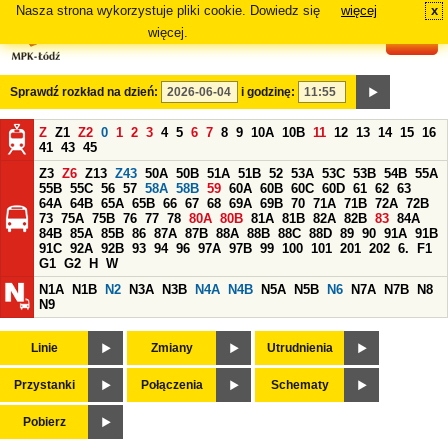
Nasza strona wykorzystuje pliki cookie. Dowiedz się
więcej
x
#
więcej.
Sprawdź rozkład na dzień:
i godzinę:
Z
Z1
Z2
0
1
2
3
4
5
6
7
8
9
10A
10B
11
12
13
14
15
16
41
43
45
Z3
Z6
Z13
Z43
50A
50B
51A
51B
52
53A
53C
53B
54B
55A
55B
55C
56
57
58A
58B
59
60A
60B
60C
60D
61
62
63
64A
64B
65A
65B
66
67
68
69A
69B
70
71A
71B
72A
72B
73
75A
75B
76
77
78
80A
80B
81A
81B
82A
82B
83
84A
84B
85A
85B
86
87A
87B
88A
88B
88C
88D
89
90
91A
91B
91C
92A
92B
93
94
96
97A
97B
99
100
101
201
202
6.
F1
G1
G2
H
W
N1A
N1B
N2
N3A
N3B
N4A
N4B
N5A
N5B
N6
N7A
N7B
N8
N9
Linie
Zmiany
Utrudnienia
Przystanki
Połączenia
Schematy
Pobierz