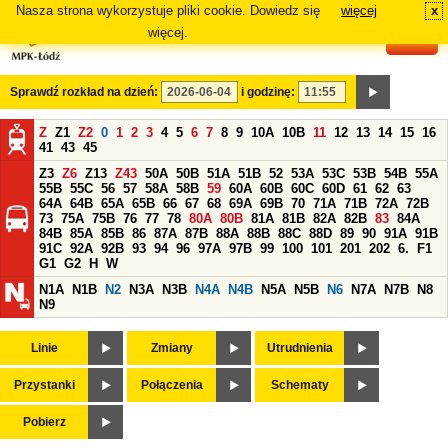
Nasza strona wykorzystuje pliki cookie. Dowiedz się
więcej
x
#
więcej.
Sprawdź rozkład na dzień:
i godzinę:
Z
Z1
Z2
0
1
2
3
4
5
6
7
8
9
10A
10B
11
12
13
14
15
16
41
43
45
Z3
Z6
Z13
Z43
50A
50B
51A
51B
52
53A
53C
53B
54B
55A
55B
55C
56
57
58A
58B
59
60A
60B
60C
60D
61
62
63
64A
64B
65A
65B
66
67
68
69A
69B
70
71A
71B
72A
72B
73
75A
75B
76
77
78
80A
80B
81A
81B
82A
82B
83
84A
84B
85A
85B
86
87A
87B
88A
88B
88C
88D
89
90
91A
91B
91C
92A
92B
93
94
96
97A
97B
99
100
101
201
202
6.
F1
G1
G2
H
W
N1A
N1B
N2
N3A
N3B
N4A
N4B
N5A
N5B
N6
N7A
N7B
N8
N9
Linie
Zmiany
Utrudnienia
Przystanki
Połączenia
Schematy
Pobierz