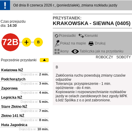
Od dnia 8 czerwca 2026 r., (poniedziałek), zmiana rozkładu jazdy
PRZYSTANEK:
Czas przejazdu
KRAKOWSKA - SIEWNA (0405)
dla:
14:30
Przesiadki
Kierunki
72B
B
Pokaż na mapie
Drukuj
ikony
Tabliczka jak na przystanku
ROBOCZY
SOBOTY
Poprzednie przystanki
B
Kwiatowa NŻ
Dojeżdża w:
2 min.
Zakłócenia ruchu powodują zmiany czasów
Podchorążych
odjazdów
Dojeżdża w:
3 min.
Tolerancja: przyspieszenie - 1 min.
opóźnienie - do 4 min.
Zaporowa
Kopiowanie i rozpowszechnianie rozkładów
Dojeżdża w:
4 min.
jazdy w celach zarobkowych bez zgody MPK
Legnicka NŻ
Łódź Spółka z o.o jest zabronione.
Dojeżdża w:
5 min.
Stare Złotno NŻ
Dojeżdża w:
7 min.
Złotno 141 NŻ
Dojeżdża w:
8 min.
Huta Jagodnica
Dojeżdża w:
10 min.