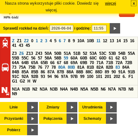
Nasza strona wykorzystuje pliki cookie. Dowiedz się
więcej
x
#
więcej.
Sprawdź rozkład na dzień:
i godzinę:
Z
Z1
Z2
0
1
2
3
4
5
6
7
8
9
10A
10B
11
12
13
14
15
16
41
43
45
Z3
Z6
Z13
Z43
50A
50B
51A
51B
52
53A
53C
53B
54B
55A
55B
55C
56
57
58A
58B
59
60A
60B
60C
60D
61
62
63
64A
64B
65A
65B
66
67
68
69A
69B
70
71A
71B
72A
72B
73
75A
75B
76
77
78
80A
80B
81A
81B
82A
82B
83
84A
84B
85A
85B
86
87A
87B
88A
88B
88C
88D
89
90
91A
91B
91C
92A
92B
93
94
96
97A
97B
99
100
101
201
202
6.
F1
G1
G2
H
W
N1A
N1B
N2
N3A
N3B
N4A
N4B
N5A
N5B
N6
N7A
N7B
N8
N9
Linie
Zmiany
Utrudnienia
Przystanki
Połączenia
Schematy
Pobierz