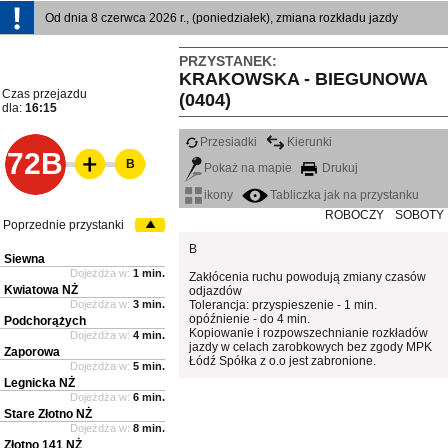
Od dnia 8 czerwca 2026 r., (poniedziałek), zmiana rozkładu jazdy
PRZYSTANEK:
KRAKOWSKA - BIEGUNOWA
Czas przejazdu
(0404)
dla:
16:15
Przesiadki
Kierunki
72B
B
Pokaż na mapie
Drukuj
ikony
Tabliczka jak na przystanku
ROBOCZY
SOBOTY
Poprzednie przystanki
B
Siewna
Dojeżdża w:
1 min.
Zakłócenia ruchu powodują zmiany czasów
Kwiatowa NŻ
odjazdów
Dojeżdża w:
3 min.
Tolerancja: przyspieszenie - 1 min.
opóźnienie - do 4 min.
Podchorążych
Kopiowanie i rozpowszechnianie rozkładów
Dojeżdża w:
4 min.
jazdy w celach zarobkowych bez zgody MPK
Zaporowa
Łódź Spółka z o.o jest zabronione.
Dojeżdża w:
5 min.
Legnicka NŻ
Dojeżdża w:
6 min.
Stare Złotno NŻ
Dojeżdża w:
8 min.
Złotno 141 NŻ