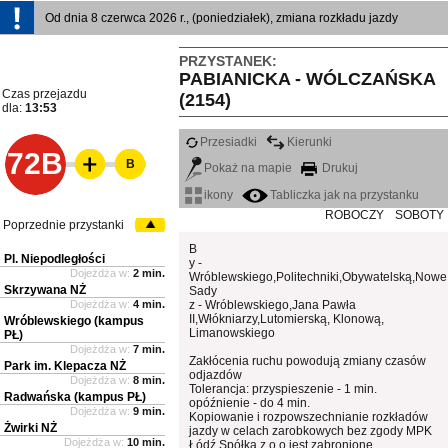
Od dnia 8 czerwca 2026 r., (poniedziałek), zmiana rozkładu jazdy
PRZYSTANEK:
PABIANICKA - WÓLCZAŃSKA
Czas przejazdu
(2154)
dla:
13:53
Przesiadki
Kierunki
72B
B
Pokaż na mapie
Drukuj
ikony
Tabliczka jak na przystanku
ROBOCZY
SOBOTY
Poprzednie przystanki
B
Pl. Niepodległości
y -
Dojeżdża w:
2 min.
Wróblewskiego,Politechniki,Obywatelską,Nowe
Skrzywana NŻ
Sady
Dojeżdża w:
4 min.
z - Wróblewskiego,Jana Pawła
II,Włókniarzy,Lutomierską, Klonową,
Wróblewskiego (kampus
Limanowskiego
PŁ)
Dojeżdża w:
7 min.
Zakłócenia ruchu powodują zmiany czasów
Park im. Klepacza NŻ
odjazdów
Dojeżdża w:
8 min.
Tolerancja: przyspieszenie - 1 min.
Radwańska (kampus PŁ)
opóźnienie - do 4 min.
Dojeżdża w:
9 min.
Kopiowanie i rozpowszechnianie rozkładów
Żwirki NŻ
jazdy w celach zarobkowych bez zgody MPK
Dojeżdża w:
10 min.
Łódź Spółka z o.o jest zabronione.