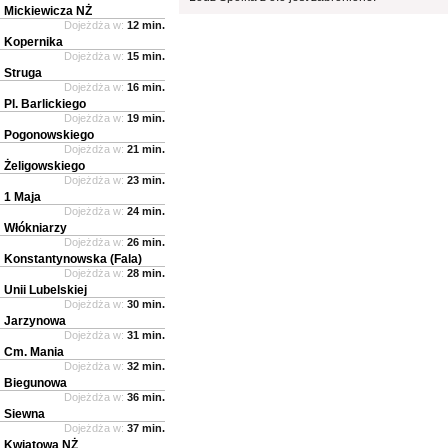
Mickiewicza NŻ
Dojeżdża w:
12 min.
Kopernika
Dojeżdża w:
15 min.
Struga
Dojeżdża w:
16 min.
Pl. Barlickiego
Dojeżdża w:
19 min.
Pogonowskiego
Dojeżdża w:
21 min.
Żeligowskiego
Dojeżdża w:
23 min.
1 Maja
Dojeżdża w:
24 min.
Włókniarzy
Dojeżdża w:
26 min.
Konstantynowska (Fala)
Dojeżdża w:
28 min.
Unii Lubelskiej
Dojeżdża w:
30 min.
Jarzynowa
Dojeżdża w:
31 min.
Cm. Mania
Dojeżdża w:
32 min.
Biegunowa
Dojeżdża w:
36 min.
Siewna
Dojeżdża w:
37 min.
Kwiatowa NŻ