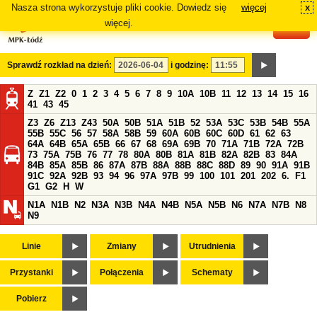
Nasza strona wykorzystuje pliki cookie. Dowiedz się
więcej
x
#
więcej.
Sprawdź rozkład na dzień:
i godzinę:
Z
Z1
Z2
0
1
2
3
4
5
6
7
8
9
10A
10B
11
12
13
14
15
16
41
43
45
Z3
Z6
Z13
Z43
50A
50B
51A
51B
52
53A
53C
53B
54B
55A
55B
55C
56
57
58A
58B
59
60A
60B
60C
60D
61
62
63
64A
64B
65A
65B
66
67
68
69A
69B
70
71A
71B
72A
72B
73
75A
75B
76
77
78
80A
80B
81A
81B
82A
82B
83
84A
84B
85A
85B
86
87A
87B
88A
88B
88C
88D
89
90
91A
91B
91C
92A
92B
93
94
96
97A
97B
99
100
101
201
202
6.
F1
G1
G2
H
W
N1A
N1B
N2
N3A
N3B
N4A
N4B
N5A
N5B
N6
N7A
N7B
N8
N9
Linie
Zmiany
Utrudnienia
Przystanki
Połączenia
Schematy
Pobierz