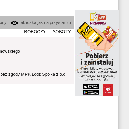
kony
Tabliczka jak na przystanku
ROBOCZY
SOBOTY
anowskiego
 bez zgody MPK Łódź Spółka z o.o