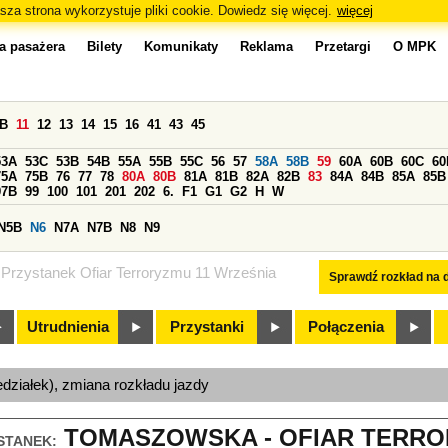
sza strona wykorzystuje pliki cookie. Dowiedz się więcej.
więcej
a pasażera
Bilety
Komunikaty
Reklama
Przetargi
O MPK
0B
11
12
13
14
15
16
41
43
45
53A
53C
53B
54B
55A
55B
55C
56
57
58A
58B
59
60A
60B
60C
60
75A
75B
76
77
78
80A
80B
81A
81B
82A
82B
83
84A
84B
85A
85B
97B
99
100
101
201
202
6.
F1
G1
G2
H
W
N5B
N6
N7A
N7B
N8
N9
Przystanek Ofiar Terroryzmu 11 Września
Sprawdź rozkład na d
Utrudnienia
Przystanki
Połączenia
edziałek), zmiana rozkładu jazdy
TOMASZOWSKA - OFIAR TERRO
STANEK: