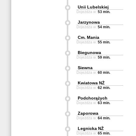
Unii Lubelskiej
Dojeżdża w:
53 min.
Jarzynowa
Dojeżdża w:
54 min.
Cm. Mania
Dojeżdża w:
55 min.
Biegunowa
Dojeżdża w:
59 min.
Siewna
Dojeżdża w:
60 min.
Kwiatowa NŻ
Dojeżdża w:
62 min.
Podchorążych
Dojeżdża w:
63 min.
Zaporowa
Dojeżdża w:
64 min.
Legnicka NŻ
Dojeżdża w:
65 min.