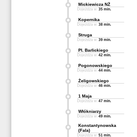
Mickiewicza NŻ
Dojeżdża w:
35 min.
Kopernika
Dojeżdża w:
38 min.
Struga
Dojeżdża w:
39 min.
Pl. Barlickiego
Dojeżdża w:
42 min.
Pogonowskiego
Dojeżdża w:
44 min.
Żeligowskiego
Dojeżdża w:
46 min.
1 Maja
Dojeżdża w:
47 min.
Włókniarzy
Dojeżdża w:
49 min.
Konstantynowska
(Fala)
Dojeżdża w:
51 min.