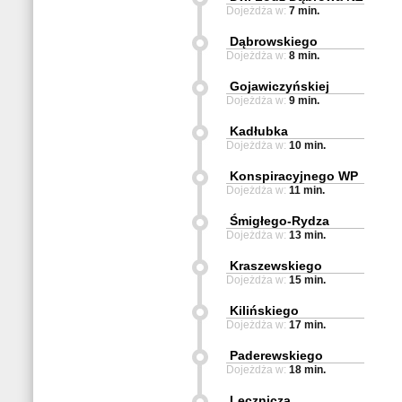
Dojeżdża w:
7 min.
Dąbrowskiego
Dojeżdża w:
8 min.
Gojawiczyńskiej
Dojeżdża w:
9 min.
Kadłubka
Dojeżdża w:
10 min.
Konspiracyjnego WP
Dojeżdża w:
11 min.
Śmigłego-Rydza
Dojeżdża w:
13 min.
Kraszewskiego
Dojeżdża w:
15 min.
Kilińskiego
Dojeżdża w:
17 min.
Paderewskiego
Dojeżdża w:
18 min.
Lecznicza