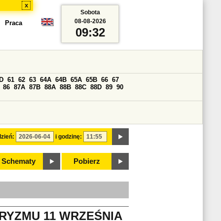
x
Sobota
08-08-2026
Praca
09:32
D
61
62
63
64A
64B
65A
65B
66
67
86
87A
87B
88A
88B
88C
88D
89
90
zień:
i godzinę:
Schematy
Pobierz
RYZMU 11 WRZEŚNIA