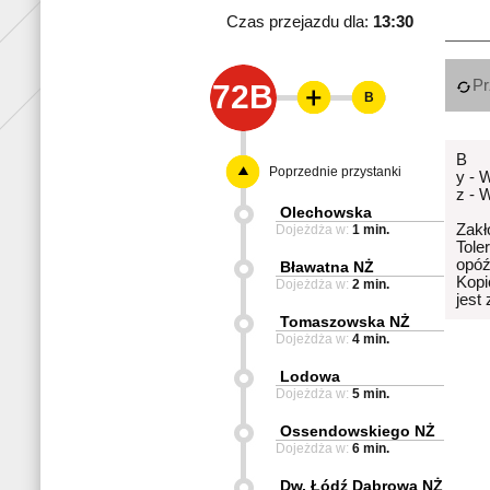
Czas przejazdu dla:
13:30
Pr
72B
B
B
Poprzednie przystanki
y - 
z - 
Olechowska
Zakł
Dojeżdża w:
1 min.
Tole
opóź
Bławatna NŻ
Kopi
Dojeżdża w:
2 min.
jest
Tomaszowska NŻ
Dojeżdża w:
4 min.
Lodowa
Dojeżdża w:
5 min.
Ossendowskiego NŻ
Dojeżdża w:
6 min.
Dw. Łódź Dąbrowa NŻ