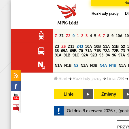
Na
Rozkłady jazdy
Dl
Z
Z1
Z2
0
1
2
3
4
5
6
7
8
9
10A
1
Z3
Z6
Z13
Z43
50A
50B
51A
51B
52
68
69A
69B
70
71A
71B
72A
72B
73
91A
91B
91C
92A
92B
93
94
96
97A
N1A
N1B
N2
N3A
N3B
N4A
N4B
N5A
Start
Rozkłady jazdy
Linia 72B
Linie
Zmiany
Od dnia 8 czerwca 2026 r., (poni
PRZY