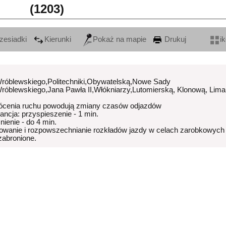
(1203)
zesiadki
Kierunki
Pokaż na mapie
Drukuj
i
Wróblewskiego,Politechniki,Obywatelską,Nowe Sady
Wróblewskiego,Jana Pawła II,Włókniarzy,Lutomierską, Klonową, Lim
ócenia ruchu powodują zmiany czasów odjazdów
rancja: przyspieszenie - 1 min.
nienie - do 4 min.
owanie i rozpowszechnianie rozkładów jazdy w celach zarobkowych
 zabronione.