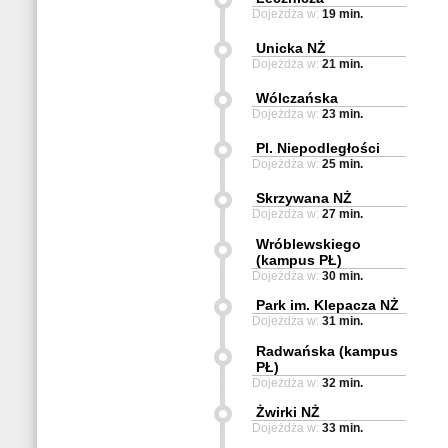
Dojeżdża w:
19 min.
Unicka NŻ
Dojeżdża w:
21 min.
Wólczańska
Dojeżdża w:
23 min.
Pl. Niepodległości
Dojeżdża w:
25 min.
Skrzywana NŻ
Dojeżdża w:
27 min.
Wróblewskiego
(kampus PŁ)
Dojeżdża w:
30 min.
Park im. Klepacza NŻ
Dojeżdża w:
31 min.
Radwańska (kampus
PŁ)
Dojeżdża w:
32 min.
Żwirki NŻ
Dojeżdża w:
33 min.