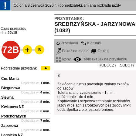
Od dnia 8 czerwca 2026 r., (poniedziałek), zmiana rozkładu jazdy
PRZYSTANEK:
SREBRZYŃSKA - JARZYNOWA
Czas przejazdu
(1082)
dla:
22:15
Przesiadki
Kierunki
72B
B
Pokaż na mapie
Drukuj
ikony
Tabliczka jak na przystanku
ROBOCZY
SOBOTY
Poprzednie przystanki
B
Cm. Mania
Dojeżdża w:
1 min.
Zakłócenia ruchu powodują zmiany czasów
Biegunowa
odjazdów
Dojeżdża w:
4 min.
Tolerancja: przyspieszenie - 1 min.
opóźnienie - do 4 min.
Siewna
Kopiowanie i rozpowszechnianie rozkładów
Dojeżdża w:
5 min.
jazdy w celach zarobkowych bez zgody MPK
Kwiatowa NŻ
Łódź Spółka z o.o jest zabronione.
Dojeżdża w:
6 min.
Podchorążych
Dojeżdża w:
7 min.
Zaporowa
Dojeżdża w:
8 min.
Legnicka NŻ