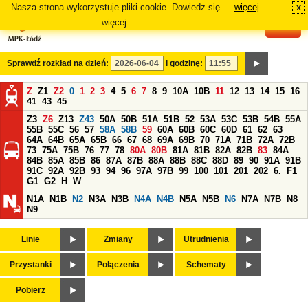
Nasza strona wykorzystuje pliki cookie. Dowiedz się
więcej
x
#
więcej.
Sprawdź rozkład na dzień:
i godzinę:
Z
Z1
Z2
0
1
2
3
4
5
6
7
8
9
10A
10B
11
12
13
14
15
16
41
43
45
Z3
Z6
Z13
Z43
50A
50B
51A
51B
52
53A
53C
53B
54B
55A
55B
55C
56
57
58A
58B
59
60A
60B
60C
60D
61
62
63
64A
64B
65A
65B
66
67
68
69A
69B
70
71A
71B
72A
72B
73
75A
75B
76
77
78
80A
80B
81A
81B
82A
82B
83
84A
84B
85A
85B
86
87A
87B
88A
88B
88C
88D
89
90
91A
91B
91C
92A
92B
93
94
96
97A
97B
99
100
101
201
202
6.
F1
G1
G2
H
W
N1A
N1B
N2
N3A
N3B
N4A
N4B
N5A
N5B
N6
N7A
N7B
N8
N9
Linie
Zmiany
Utrudnienia
Przystanki
Połączenia
Schematy
Pobierz