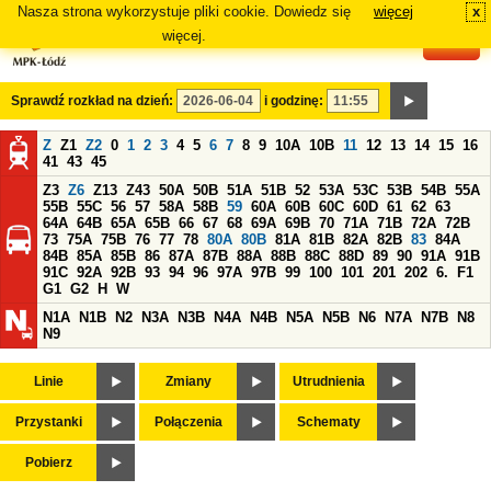
Nasza strona wykorzystuje pliki cookie. Dowiedz się
więcej
x
#
więcej.
Sprawdź rozkład na dzień:
i godzinę:
Z
Z1
Z2
0
1
2
3
4
5
6
7
8
9
10A
10B
11
12
13
14
15
16
41
43
45
Z3
Z6
Z13
Z43
50A
50B
51A
51B
52
53A
53C
53B
54B
55A
55B
55C
56
57
58A
58B
59
60A
60B
60C
60D
61
62
63
64A
64B
65A
65B
66
67
68
69A
69B
70
71A
71B
72A
72B
73
75A
75B
76
77
78
80A
80B
81A
81B
82A
82B
83
84A
84B
85A
85B
86
87A
87B
88A
88B
88C
88D
89
90
91A
91B
91C
92A
92B
93
94
96
97A
97B
99
100
101
201
202
6.
F1
G1
G2
H
W
N1A
N1B
N2
N3A
N3B
N4A
N4B
N5A
N5B
N6
N7A
N7B
N8
N9
Linie
Zmiany
Utrudnienia
Przystanki
Połączenia
Schematy
Pobierz