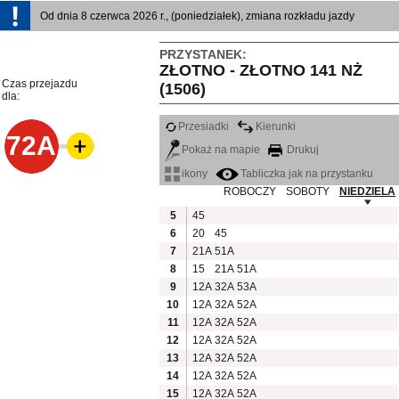
Od dnia 8 czerwca 2026 r., (poniedziałek), zmiana rozkładu jazdy
PRZYSTANEK:
ZŁOTNO - ZŁOTNO 141 NŻ
Czas przejazdu
(1506)
dla:
Przesiadki
Kierunki
72A
Pokaż na mapie
Drukuj
ikony
Tabliczka jak na przystanku
ROBOCZY
SOBOTY
NIEDZIELA
5
45
6
20
45
7
21A
51A
8
15
21A
51A
9
12A
32A
53A
10
12A
32A
52A
11
12A
32A
52A
12
12A
32A
52A
13
12A
32A
52A
14
12A
32A
52A
15
12A
32A
52A