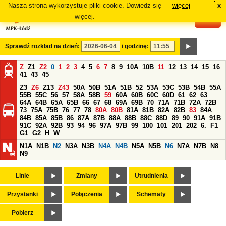
Nasza strona wykorzystuje pliki cookie. Dowiedz się
więcej
x
#
więcej.
Sprawdź rozkład na dzień:
i godzinę:
Z
Z1
Z2
0
1
2
3
4
5
6
7
8
9
10A
10B
11
12
13
14
15
16
41
43
45
Z3
Z6
Z13
Z43
50A
50B
51A
51B
52
53A
53C
53B
54B
55A
55B
55C
56
57
58A
58B
59
60A
60B
60C
60D
61
62
63
64A
64B
65A
65B
66
67
68
69A
69B
70
71A
71B
72A
72B
73
75A
75B
76
77
78
80A
80B
81A
81B
82A
82B
83
84A
84B
85A
85B
86
87A
87B
88A
88B
88C
88D
89
90
91A
91B
91C
92A
92B
93
94
96
97A
97B
99
100
101
201
202
6.
F1
G1
G2
H
W
N1A
N1B
N2
N3A
N3B
N4A
N4B
N5A
N5B
N6
N7A
N7B
N8
N9
Linie
Zmiany
Utrudnienia
Przystanki
Połączenia
Schematy
Pobierz