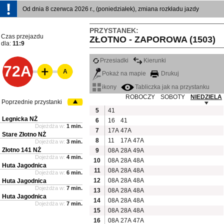
Od dnia 8 czerwca 2026 r., (poniedziałek), zmiana rozkładu jazdy
PRZYSTANEK:
Czas przejazdu
ZŁOTNO - ZAPOROWA (1503)
dla:
11:9
Przesiadki
Kierunki
72A
A
Pokaż na mapie
Drukuj
ikony
Tabliczka jak na przystanku
ROBOCZY
SOBOTY
NIEDZIELA
Poprzednie przystanki
5
41
Legnicka NŻ
6
16
41
Dojeżdża w:
1 min.
7
17A
47A
Stare Złotno NŻ
8
11
17A
47A
Dojeżdża w:
3 min.
Złotno 141 NŻ
9
08A
28A
49A
Dojeżdża w:
4 min.
10
08A
28A
48A
Huta Jagodnica
11
08A
28A
48A
Dojeżdża w:
6 min.
12
08A
28A
48A
Huta Jagodnica
Dojeżdża w:
7 min.
13
08A
28A
48A
Huta Jagodnica
14
08A
28A
48A
Dojeżdża w:
7 min.
15
08A
28A
48A
16
08A
27A
47A