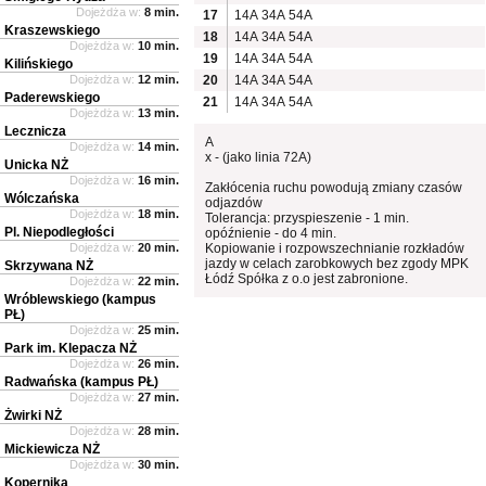
Dojeżdża w:
8 min.
17
14A
34A
54A
Kraszewskiego
18
14A
34A
54A
Dojeżdża w:
10 min.
19
14A
34A
54A
Kilińskiego
Dojeżdża w:
12 min.
20
14A
34A
54A
Paderewskiego
21
14A
34A
54A
Dojeżdża w:
13 min.
Lecznicza
A
Dojeżdża w:
14 min.
x - (jako linia 72A)
Unicka NŻ
Dojeżdża w:
16 min.
Zakłócenia ruchu powodują zmiany czasów
Wólczańska
odjazdów
Dojeżdża w:
18 min.
Tolerancja: przyspieszenie - 1 min.
Pl. Niepodległości
opóźnienie - do 4 min.
Dojeżdża w:
20 min.
Kopiowanie i rozpowszechnianie rozkładów
jazdy w celach zarobkowych bez zgody MPK
Skrzywana NŻ
Łódź Spółka z o.o jest zabronione.
Dojeżdża w:
22 min.
Wróblewskiego (kampus
PŁ)
Dojeżdża w:
25 min.
Park im. Klepacza NŻ
Dojeżdża w:
26 min.
Radwańska (kampus PŁ)
Dojeżdża w:
27 min.
Żwirki NŻ
Dojeżdża w:
28 min.
Mickiewicza NŻ
Dojeżdża w:
30 min.
Kopernika