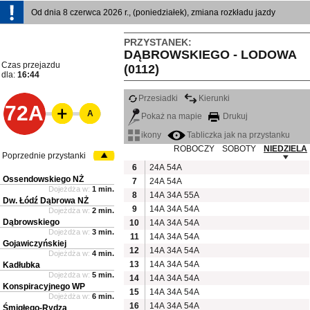
Od dnia 8 czerwca 2026 r., (poniedziałek), zmiana rozkładu jazdy
PRZYSTANEK:
DĄBROWSKIEGO - LODOWA
Czas przejazdu
(0112)
dla:
16:44
Przesiadki
Kierunki
72A
A
Pokaż na mapie
Drukuj
ikony
Tabliczka jak na przystanku
ROBOCZY
SOBOTY
NIEDZIELA
Poprzednie przystanki
6
24A
54A
Ossendowskiego NŻ
7
24A
54A
Dojeżdża w:
1 min.
8
14A
34A
55A
Dw. Łódź Dąbrowa NŻ
9
14A
34A
54A
Dojeżdża w:
2 min.
Dąbrowskiego
10
14A
34A
54A
Dojeżdża w:
3 min.
11
14A
34A
54A
Gojawiczyńskiej
12
14A
34A
54A
Dojeżdża w:
4 min.
13
14A
34A
54A
Kadłubka
Dojeżdża w:
5 min.
14
14A
34A
54A
Konspiracyjnego WP
15
14A
34A
54A
Dojeżdża w:
6 min.
16
14A
34A
54A
Śmigłego-Rydza