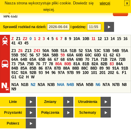
Nasza strona wykorzystuje pliki cookie. Dowiedz się
więcej
x
#
więcej.
Sprawdź rozkład na dzień:
i godzinę:
Z
Z1
Z2
0
1
2
3
4
5
6
7
8
9
10A
10B
11
12
13
14
15
16
41
43
45
Z3
Z6
Z13
Z43
50A
50B
51A
51B
52
53A
53C
53B
54B
55A
55B
55C
56
57
58A
58B
59
60A
60B
60C
60D
61
62
63
64A
64B
65A
65B
66
67
68
69A
69B
70
71A
71B
72A
72B
73
75A
75B
76
77
78
80A
80B
81A
81B
82A
82B
83
84A
84B
85A
85B
86
87A
87B
88A
88B
88C
88D
89
90
91A
91B
91C
92A
92B
93
94
96
97A
97B
99
100
101
201
202
6.
F1
G1
G2
H
W
N1A
N1B
N2
N3A
N3B
N4A
N4B
N5A
N5B
N6
N7A
N7B
N8
N9
Linie
Zmiany
Utrudnienia
Przystanki
Połączenia
Schematy
Pobierz