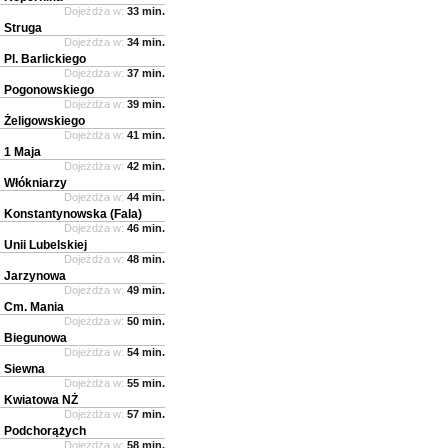
Dojeżdża w:
33 min.
Struga
Dojeżdża w:
34 min.
Pl. Barlickiego
Dojeżdża w:
37 min.
Pogonowskiego
Dojeżdża w:
39 min.
Żeligowskiego
Dojeżdża w:
41 min.
1 Maja
Dojeżdża w:
42 min.
Włókniarzy
Dojeżdża w:
44 min.
Konstantynowska (Fala)
Dojeżdża w:
46 min.
Unii Lubelskiej
Dojeżdża w:
48 min.
Jarzynowa
Dojeżdża w:
49 min.
Cm. Mania
Dojeżdża w:
50 min.
Biegunowa
Dojeżdża w:
54 min.
Siewna
Dojeżdża w:
55 min.
Kwiatowa NŻ
Dojeżdża w:
57 min.
Podchorążych
Dojeżdża w:
58 min.