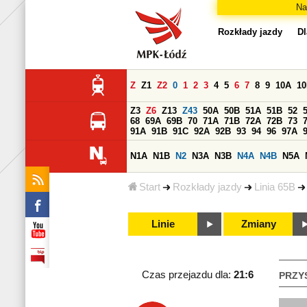
Na
Rozkłady jazdy
Dl
Z
Z1
Z2
0
1
2
3
4
5
6
7
8
9
10A
1
Z3
Z6
Z13
Z43
50A
50B
51A
51B
52
68
69A
69B
70
71A
71B
72A
72B
73
91A
91B
91C
92A
92B
93
94
96
97A
N1A
N1B
N2
N3A
N3B
N4A
N4B
N5A
Start
Rozkłady jazdy
Linia 65B
Linie
Zmiany
Czas przejazdu dla:
21:6
PRZY