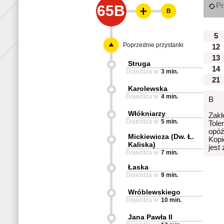
Pr
65B
B
5
Poprzednie przystanki
12
13
Struga
14
Dojeżdża w:
3 min.
21
Karolewska
Dojeżdża w:
4 min.
B
Włókniarzy
Zakł
Dojeżdża w:
5 min.
Tole
opóź
Mickiewicza (Dw. Ł.
Kopi
Kaliska)
jest
Dojeżdża w:
7 min.
Łaska
Dojeżdża w:
9 min.
Wróblewskiego
Dojeżdża w:
10 min.
Jana Pawła II