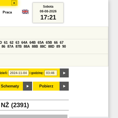
x
Sobota
08-08-2026
Praca
17:21
D
61
62
63
64A
64B
65A
65B
66
67
86
87A
87B
88A
88B
88C
88D
89
90
zień:
i godzinę:
Schematy
Pobierz
Ż (2391)