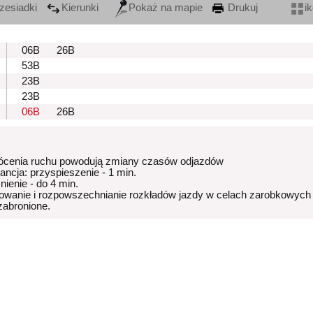
zesiadki
Kierunki
Pokaż na mapie
Drukuj
i
06B
26B
53B
23B
23B
06B
26B
ócenia ruchu powodują zmiany czasów odjazdów
rancja: przyspieszenie - 1 min.
nienie - do 4 min.
owanie i rozpowszechnianie rozkładów jazdy w celach zarobkowych
 zabronione.