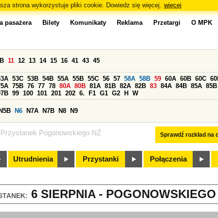
sza strona wykorzystuje pliki cookie. Dowiedz się więcej.
więcej
a pasażera
Bilety
Komunikaty
Reklama
Przetargi
O MPK
0B
11
12
13
14
15
16
41
43
45
53A
53C
53B
54B
55A
55B
55C
56
57
58A
58B
59
60A
60B
60C
60
75A
75B
76
77
78
80A
80B
81A
81B
82A
82B
83
84A
84B
85A
85B
97B
99
100
101
201
202
6.
F1
G1
G2
H
W
N5B
N6
N7A
N7B
N8
N9
Przystanek Pogonowskiego NŻ
Sprawdź rozkład na d
Utrudnienia
Przystanki
Połączenia
6 SIERPNIA - POGONOWSKIEGO N
STANEK: