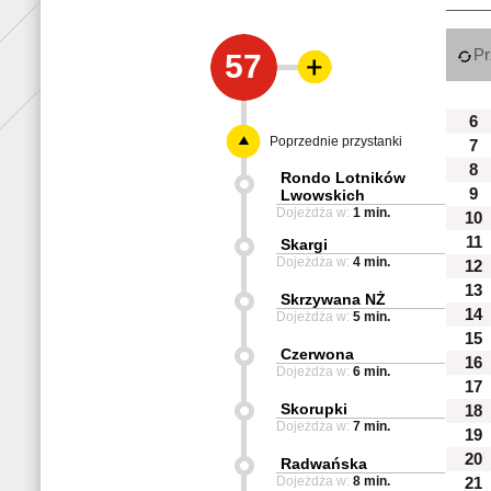
Pr
57
6
Poprzednie przystanki
7
8
Rondo Lotników
9
Lwowskich
Dojeżdża w:
1 min.
10
11
Skargi
Dojeżdża w:
4 min.
12
13
Skrzywana NŻ
14
Dojeżdża w:
5 min.
15
Czerwona
16
Dojeżdża w:
6 min.
17
Skorupki
18
Dojeżdża w:
7 min.
19
20
Radwańska
Dojeżdża w:
8 min.
21