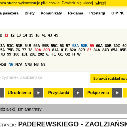
sza strona wykorzystuje pliki cookie. Dowiedz się więcej.
więcej
a pasażera
Bilety
Komunikaty
Reklama
Przetargi
O MPK
0B
11
12
13
14
15
16
41
43
45
53A
53C
53B
54B
55A
55B
55C
56
57
58A
58B
59
60A
60B
60C
60
75A
75B
76
77
78
80A
80B
81A
81B
82A
82B
83
84A
84B
85A
85B
97B
99
100
101
201
202
6.
F1
G1
G2
H
W
N5B
N6
N7A
N7B
N8
N9
rzystanek Zaolziańska
Sprawdź rozkład na d
Utrudnienia
Przystanki
Połączenia
edziałek), zmiana trasy
PADEREWSKIEGO - ZAOLZIAŃSKA
STANEK: