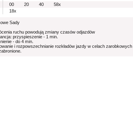
00
20
40
58x
18x
Nowe Sady
ócenia ruchu powodują zmiany czasów odjazdów
rancja: przyspieszenie - 1 min.
nienie - do 4 min.
owanie i rozpowszechnianie rozkładów jazdy w celach zarobkowych
 zabronione.