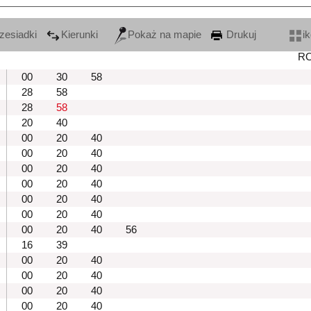
zesiadki
Kierunki
Pokaż na mapie
Drukuj
i
R
00
30
58
28
58
28
58
20
40
00
20
40
00
20
40
00
20
40
00
20
40
00
20
40
00
20
40
00
20
40
56
16
39
00
20
40
00
20
40
00
20
40
00
20
40