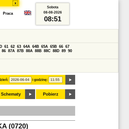
x
Sobota
08-08-2026
Praca
08:51
D
61
62
63
64A
64B
65A
65B
66
67
86
87A
87B
88A
88B
88C
88D
89
90
zień:
i godzinę:
Schematy
Pobierz
 (0720)