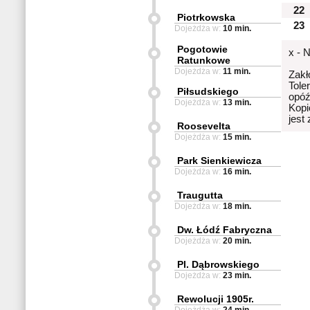
22
Piotrkowska
23
Dojeżdża w:
10 min.
Pogotowie
x - 
Ratunkowe
Dojeżdża w:
11 min.
Zakł
Tole
Piłsudskiego
opóź
Dojeżdża w:
13 min.
Kopi
jest
Roosevelta
Dojeżdża w:
15 min.
Park Sienkiewicza
Dojeżdża w:
16 min.
Traugutta
Dojeżdża w:
18 min.
Dw. Łódź Fabryczna
Dojeżdża w:
20 min.
Pl. Dąbrowskiego
Dojeżdża w:
23 min.
Rewolucji 1905r.