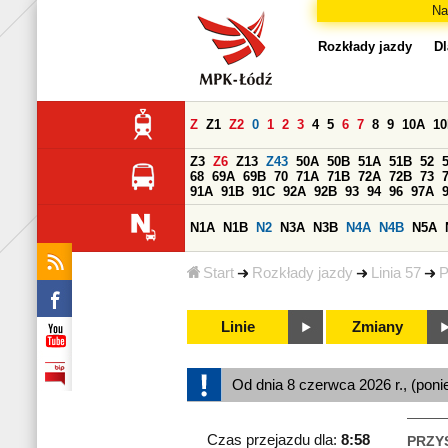
Na
Rozkłady jazdy
Dl
Z
Z1
Z2
0
1
2
3
4
5
6
7
8
9
10A
1
Z3
Z6
Z13
Z43
50A
50B
51A
51B
52
68
69A
69B
70
71A
71B
72A
72B
73
91A
91B
91C
92A
92B
93
94
96
97A
N1A
N1B
N2
N3A
N3B
N4A
N4B
N5A
Start
Rozkłady jazdy
Linia 57
P
Linie
Zmiany
Od dnia 8 czerwca 2026 r., (poni
Czas przejazdu dla:
8:58
PRZY