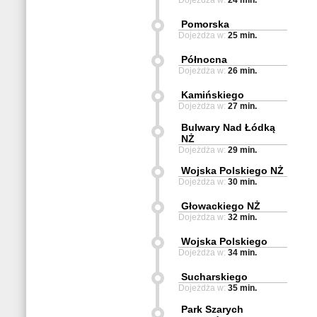
Dojeżdża w:
24 min.
Pomorska
Dojeżdża w:
25 min.
Północna
Dojeżdża w:
26 min.
Kamińskiego
Dojeżdża w:
27 min.
Bulwary Nad Łódką
NŻ
Dojeżdża w:
29 min.
Wojska Polskiego NŻ
Dojeżdża w:
30 min.
Głowackiego NŻ
Dojeżdża w:
32 min.
Wojska Polskiego
Dojeżdża w:
34 min.
Sucharskiego
Dojeżdża w:
35 min.
Park Szarych