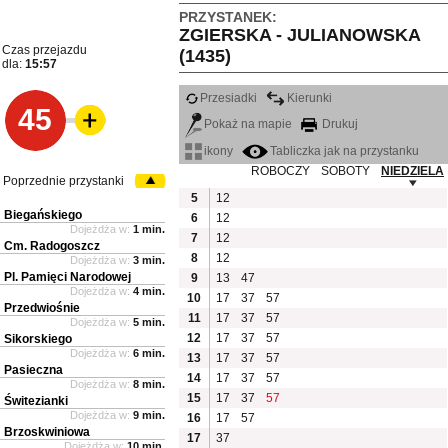
PRZYSTANEK:
ZGIERSKA - JULIANOWSKA
Czas przejazdu
(1435)
dla:
15:57
Przesiadki
Kierunki
45
Pokaż na mapie
Drukuj
ikony
Tabliczka jak na przystanku
ROBOCZY
SOBOTY
NIEDZIELA
Poprzednie przystanki
5
12
Biegańskiego
6
12
Dojeżdża w:
1 min.
7
12
Cm. Radogoszcz
8
12
Dojeżdża w:
3 min.
Pl. Pamięci Narodowej
9
13
47
Dojeżdża w:
4 min.
10
17
37
57
Przedwiośnie
11
17
37
57
Dojeżdża w:
5 min.
12
17
37
57
Sikorskiego
Dojeżdża w:
6 min.
13
17
37
57
Pasieczna
14
17
37
57
Dojeżdża w:
8 min.
15
17
37
57
Świtezianki
Dojeżdża w:
9 min.
16
17
57
Brzoskwiniowa
17
37
Dojeżdża w:
10 min.