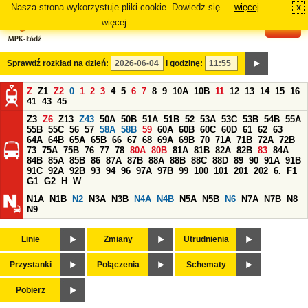
Nasza strona wykorzystuje pliki cookie. Dowiedz się
więcej
x
#
więcej.
Sprawdź rozkład na dzień:
i godzinę:
Z
Z1
Z2
0
1
2
3
4
5
6
7
8
9
10A
10B
11
12
13
14
15
16
41
43
45
Z3
Z6
Z13
Z43
50A
50B
51A
51B
52
53A
53C
53B
54B
55A
55B
55C
56
57
58A
58B
59
60A
60B
60C
60D
61
62
63
64A
64B
65A
65B
66
67
68
69A
69B
70
71A
71B
72A
72B
73
75A
75B
76
77
78
80A
80B
81A
81B
82A
82B
83
84A
84B
85A
85B
86
87A
87B
88A
88B
88C
88D
89
90
91A
91B
91C
92A
92B
93
94
96
97A
97B
99
100
101
201
202
6.
F1
G1
G2
H
W
N1A
N1B
N2
N3A
N3B
N4A
N4B
N5A
N5B
N6
N7A
N7B
N8
N9
Linie
Zmiany
Utrudnienia
Przystanki
Połączenia
Schematy
Pobierz