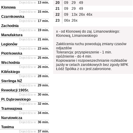
Dojeżdża w:
13 min.
20
09
29
49
Klonowa
21
09
29
49
Dojeżdża w:
15 min.
22
09
13x
26x
46x
Czarnkowska
23
06x
26x
Dojeżdża w:
17 min.
Zachodnia
Dojeżdża w:
19 min.
x - od Klonowej do zaj. Limanowskiego:
Manufaktura
Klonową, Limanowskiego
Dojeżdża w:
21 min.
Zakłócenia ruchu powodują zmiany czasów
Legionów
odjazdów
Dojeżdża w:
23 min.
Tolerancja: przyspieszenie - 1 min.
Piotrkowska
opóźnienie - do 4 min.
Dojeżdża w:
25 min.
Kopiowanie i rozpowszechnianie rozkładów
Wschodnia
jazdy w celach zarobkowych bez zgody MPK
Dojeżdża w:
26 min.
Łódź Spółka z o.o jest zabronione.
Kilińskiego
Dojeżdża w:
28 min.
Sterlinga NŻ
Dojeżdża w:
29 min.
Rewolucji 1905r.
Dojeżdża w:
30 min.
Pl. Dąbrowskiego
Dojeżdża w:
32 min.
Tramwajowa
Dojeżdża w:
34 min.
Narutowicza
Dojeżdża w:
36 min.
Tuwima
Dojeżdża w:
37 min.