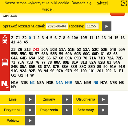
Nasza strona wykorzystuje pliki cookie. Dowiedz się
więcej
x
#
więcej.
Sprawdź rozkład na dzień:
i godzinę:
Z
Z1
Z2
0
1
2
3
4
5
6
7
8
9
10A
10B
11
12
13
14
15
16
41
43
45
Z3
Z6
Z13
Z43
50A
50B
51A
51B
52
53A
53C
53B
54B
55A
55B
55C
56
57
58A
58B
59
60A
60B
60C
60D
61
62
63
64A
64B
65A
65B
66
67
68
69A
69B
70
71A
71B
72A
72B
73
75A
75B
76
77
78
80A
80B
81A
81B
82A
82B
83
84A
84B
85A
85B
86
87A
87B
88A
88B
88C
88D
89
90
91A
91B
91C
92A
92B
93
94
96
97A
97B
99
100
101
201
202
6.
F1
G1
G2
H
W
N1A
N1B
N2
N3A
N3B
N4A
N4B
N5A
N5B
N6
N7A
N7B
N8
N9
Linie
Zmiany
Utrudnienia
Przystanki
Połączenia
Schematy
Pobierz