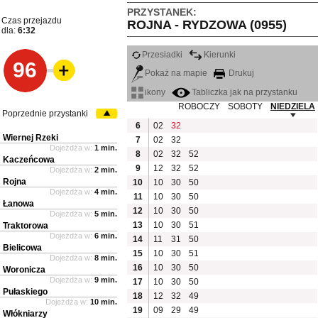
PRZYSTANEK:
Czas przejazdu
ROJNA - RYDZOWA (0955)
dla:
6:32
Przesiadki
Kierunki
96
Pokaż na mapie
Drukuj
ikony
Tabliczka jak na przystanku
ROBOCZY
SOBOTY
NIEDZIELA
Poprzednie przystanki
6
02
32
Wiernej Rzeki
7
02
32
Dojeżdża w:
1 min.
8
02
32
52
Kaczeńcowa
9
12
32
52
Dojeżdża w:
2 min.
Rojna
10
10
30
50
Dojeżdża w:
4 min.
11
10
30
50
Łanowa
12
10
30
50
Dojeżdża w:
5 min.
13
10
30
51
Traktorowa
Dojeżdża w:
6 min.
14
11
31
50
Bielicowa
15
10
30
51
Dojeżdża w:
8 min.
16
10
30
50
Woronicza
Dojeżdża w:
9 min.
17
10
30
50
Pułaskiego
18
12
32
49
Dojeżdża w:
10 min.
19
09
29
49
Włókniarzy