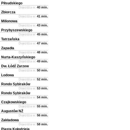
Piłsudskiego
Dojeżdża w:
40 min.
Zbiorcza
Dojeżdża w:
41 min.
Milionowa
Dojeżdża w:
43 min.
Przybyszewskiego
Dojeżdża w:
45 min.
Tatrzańska
Dojeżdża w:
47 min.
Zapadła
Dojeżdża w:
48 min.
Nurta-Kaszyńskiego
Dojeżdża w:
49 min.
Dw. Łódź Zarzew
Dojeżdża w:
50 min.
Lodowa
Dojeżdża w:
52 min.
Rondo Sybiraków
Dojeżdża w:
53 min.
Rondo Sybiraków
Dojeżdża w:
54 min.
Czajkowskiego
Dojeżdża w:
55 min.
Augustów NŻ
Dojeżdża w:
56 min.
Zakładowa
Dojeżdża w:
58 min.
Piasta Kołodzieja