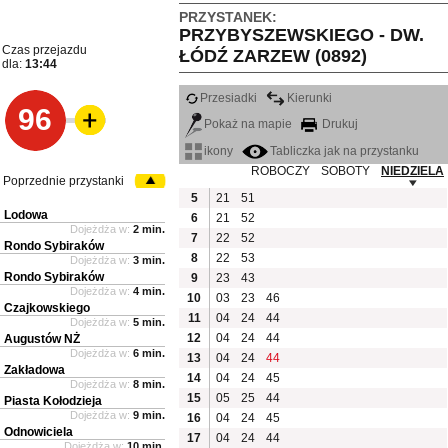
PRZYSTANEK:
PRZYBYSZEWSKIEGO - DW.
Czas przejazdu
ŁÓDŹ ZARZEW (0892)
dla:
13:44
Przesiadki
Kierunki
96
Pokaż na mapie
Drukuj
ikony
Tabliczka jak na przystanku
ROBOCZY
SOBOTY
NIEDZIELA
Poprzednie przystanki
5
21
51
Lodowa
6
21
52
Dojeżdża w:
2 min.
7
22
52
Rondo Sybiraków
8
22
53
Dojeżdża w:
3 min.
Rondo Sybiraków
9
23
43
Dojeżdża w:
4 min.
10
03
23
46
Czajkowskiego
11
04
24
44
Dojeżdża w:
5 min.
12
04
24
44
Augustów NŻ
Dojeżdża w:
6 min.
13
04
24
44
Zakładowa
14
04
24
45
Dojeżdża w:
8 min.
15
05
25
44
Piasta Kołodzieja
Dojeżdża w:
9 min.
16
04
24
45
Odnowiciela
17
04
24
44
Dojeżdża w:
10 min.