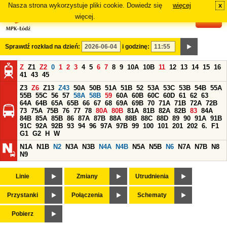
Nasza strona wykorzystuje pliki cookie. Dowiedz się
więcej
x
#
więcej.
Sprawdź rozkład na dzień:
i godzinę:
Z
Z1
Z2
0
1
2
3
4
5
6
7
8
9
10A
10B
11
12
13
14
15
16
41
43
45
Z3
Z6
Z13
Z43
50A
50B
51A
51B
52
53A
53C
53B
54B
55A
55B
55C
56
57
58A
58B
59
60A
60B
60C
60D
61
62
63
64A
64B
65A
65B
66
67
68
69A
69B
70
71A
71B
72A
72B
73
75A
75B
76
77
78
80A
80B
81A
81B
82A
82B
83
84A
84B
85A
85B
86
87A
87B
88A
88B
88C
88D
89
90
91A
91B
91C
92A
92B
93
94
96
97A
97B
99
100
101
201
202
6.
F1
G1
G2
H
W
N1A
N1B
N2
N3A
N3B
N4A
N4B
N5A
N5B
N6
N7A
N7B
N8
N9
Linie
Zmiany
Utrudnienia
Przystanki
Połączenia
Schematy
Pobierz